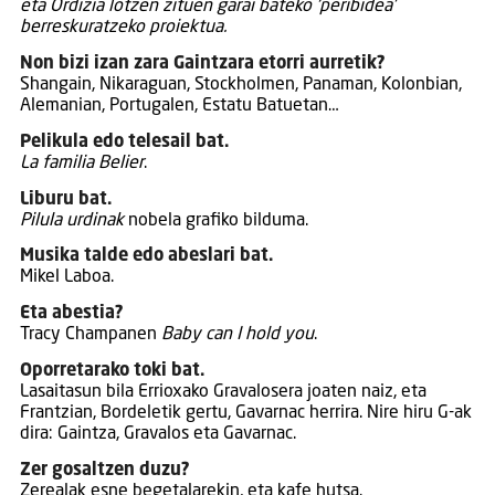
eta Ordizia lotzen zituen garai bateko ‘peribidea’
berreskuratzeko proiektua.
Non bizi izan zara Gaintzara etorri aurretik?
Shangain, Nikaraguan, Stockholmen, Panaman, Kolonbian,
Alemanian, Portugalen, Estatu Batuetan…
Pelikula edo telesail bat.
La familia Belier
.
Liburu bat.
Pilula urdinak
nobela grafiko bilduma.
Musika talde edo abeslari bat.
Mikel Laboa.
Eta abestia?
Tracy Champanen
Baby can I hold you
.
Oporretarako toki bat.
Lasaitasun bila Errioxako Gravalosera joaten naiz, eta
Frantzian, Bordeletik gertu, Gavarnac herrira. Nire hiru G-ak
dira: Gaintza, Gravalos eta Gavarnac.
Zer gosaltzen duzu?
Zerealak esne begetalarekin, eta kafe hutsa.