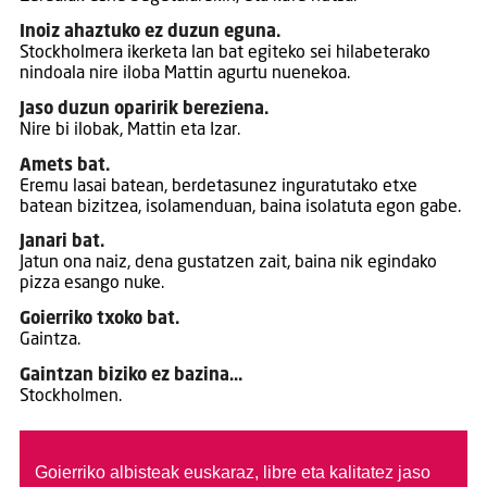
Inoiz ahaztuko ez duzun eguna.
Stockholmera ikerketa lan bat egiteko sei hilabeterako
nindoala nire iloba Mattin agurtu nuenekoa.
Jaso duzun oparirik bereziena.
Nire bi ilobak, Mattin eta Izar.
Amets bat.
Eremu lasai batean, berdetasunez inguratutako etxe
batean bizitzea, isolamenduan, baina isolatuta egon gabe.
Janari bat.
Jatun ona naiz, dena gustatzen zait, baina nik egindako
pizza esango nuke.
Goierriko txoko bat.
Gaintza.
Gaintzan biziko ez bazina…
Stockholmen.
Goierriko albisteak euskaraz, libre eta kalitatez jaso