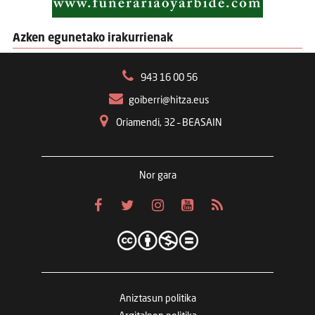
Azken egunetako irakurrienak
943 16 00 56
goiberri@hitza.eus
Oriamendi, 32 – BEASAIN
Nor gara
Aniztasun politika