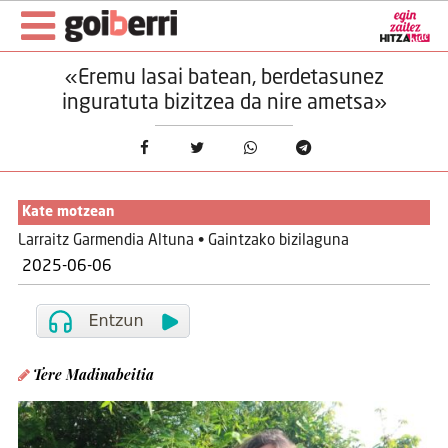
«Eremu lasai batean, berdetasunez
inguratuta bizitzea da nire ametsa»
Kate motzean
Larraitz Garmendia Altuna • Gaintzako bizilaguna
2025-06-06
Tere Madinabeitia