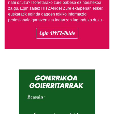
nahi dituzu?
Horretarako zure babesa ezinbestekoa
zaigu. Egin zaitez HITZAkide!
Zure ekarpenari esker,
euskaratik eginda dagoen tokiko informazio
profesionala garatzen eta indartzen lagunduko duzu.
Egin HITZAkide