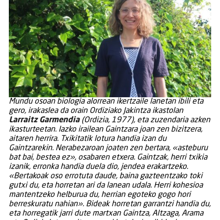
M
undu osoan biologia alorrean ikertzaile lanetan ibili eta
gero, irakaslea da orain Ordiziako Jakintza ikastolan
Larraitz Garmendia
(Ordizia, 1977), eta zuzendaria azken
ikasturteetan. Iazko irailean Gaintzara joan zen bizitzera,
aitaren herrira. Txikitatik lotura handia izan du
Gaintzarekin. Nerabezaroan joaten zen bertara, «asteburu
bat bai, bestea ez», osabaren etxera. Gaintzak, herri txikia
izanik, erronka handia duela dio, jendea erakartzeko.
«Bertakoak oso errotuta daude, baina gazteentzako toki
gutxi du, eta horretan ari da lanean udala. Herri kohesioa
mantentzeko helburua du, herrian egoteko gogo hori
berreskuratu nahian». Bideak horretan garrantzi handia du,
eta horregatik jarri dute martxan Gaintza, Altzaga, Arama