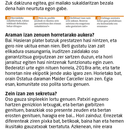
Zuk dakizuna egitea, goi mailako sukaldaritzan bezala
dena hain neurtuta egon gabe.
Araman izan zenuen horretarako aukera?
Bai. Hasieran plater batzuk prestatzen hasi nintzen, eta
gero nire ukitua eman nien. Beti gustatu izan zait
elikadura osasungarria, iruditzen zaidalako oso
garrantzitsua gorputzean zer sartzen duzun, eta horri
jarraituz egiten hasi nintzenak funtzionatu egin zuen.
Bederatzi urte egin nituen horrela, 2018ra arte, eta tarte
horretan nire ekipotik jende asko igaro zen. Horietako bat,
orain Ostatua daraman Maider Carceller izan zen. Egia
esan, komunitate oso polita sortu genuen.
Zein izan zen sekretua?
Oso gauza sinpleekin lortu genuen. Patxiri egunero
hartzen genizkion letxugak, eta bertan garbitzen
genituen, barazkiak oso presente zeuden eta bertan
erosten genituen, haragia ere bai… Hori zainduz. Errezetak
diferenteak ziren pixka bat, betikoak, baina han eta hemen
ikusitako gauzatxoak txertatuta. Azkenean, nire erara