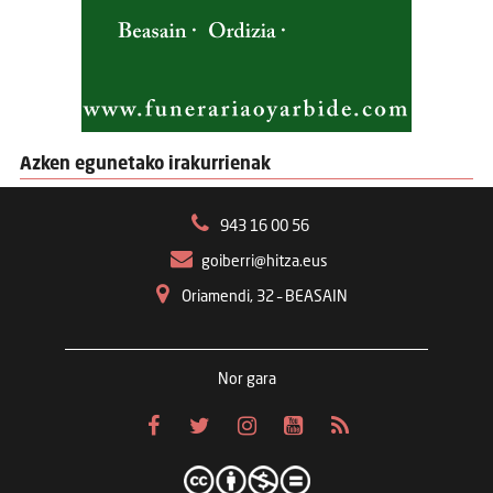
Azken egunetako irakurrienak
943 16 00 56
goiberri@hitza.eus
Oriamendi, 32 – BEASAIN
Nor gara