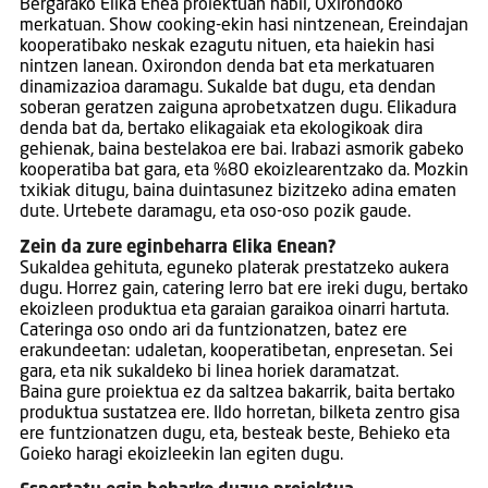
Bergarako Elika Enea proiektuan nabil, Oxirondoko
merkatuan. Show cooking-ekin hasi nintzenean, Ereindajan
kooperatibako neskak ezagutu nituen, eta haiekin hasi
nintzen lanean. Oxirondon denda bat eta merkatuaren
dinamizazioa daramagu. Sukalde bat dugu, eta dendan
soberan geratzen zaiguna aprobetxatzen dugu. Elikadura
denda bat da, bertako elikagaiak eta ekologikoak dira
gehienak, baina bestelakoa ere bai. Irabazi asmorik gabeko
kooperatiba bat gara, eta %80 ekoizlearentzako da. Mozkin
txikiak ditugu, baina duintasunez bizitzeko adina ematen
dute. Urtebete daramagu, eta oso-oso pozik gaude.
Zein da zure eginbeharra Elika Enean?
Sukaldea gehituta, eguneko platerak prestatzeko aukera
dugu. Horrez gain, catering lerro bat ere ireki dugu, bertako
ekoizleen produktua eta garaian garaikoa oinarri hartuta.
Cateringa oso ondo ari da funtzionatzen, batez ere
erakundeetan: udaletan, kooperatibetan, enpresetan. Sei
gara, eta nik sukaldeko bi linea horiek daramatzat.
Baina gure proiektua ez da saltzea bakarrik, baita bertako
produktua sustatzea ere. Ildo horretan, bilketa zentro gisa
ere funtzionatzen dugu, eta, besteak beste, Behieko eta
Goieko haragi ekoizleekin lan egiten dugu.