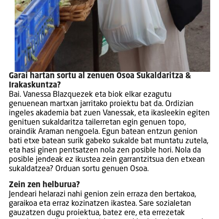
Garai hartan sortu al zenuen Osoa Sukaldaritza &
Irakaskuntza?
Bai. Vanessa Blazquezek eta biok elkar ezagutu
genuenean martxan jarritako proiektu bat da. Ordizian
ingeles akademia bat zuen Vanessak, eta ikasleekin egiten
genituen sukaldaritza tailerretan egin genuen topo,
oraindik Araman nengoela. Egun batean entzun genion
bati etxe batean surik gabeko sukalde bat muntatu zutela,
eta hasi ginen pentsatzen nola zen posible hori. Nola da
posible jendeak ez ikustea zein garrantzitsua den etxean
sukaldatzea? Orduan sortu genuen Osoa.
Zein zen helburua?
Jendeari helarazi nahi genion zein erraza den bertakoa,
garaikoa eta erraz kozinatzen ikastea. Sare sozialetan
gauzatzen dugu proiektua, batez ere, eta errezetak