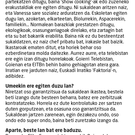
partekatzen ditugu, baina ‘show cooking’-ak edo zuzeneko
erakustaldiak ere egiten ditugu. Ni sukaldean aritzen naiz,
eta Vanessa sare sozialez arduratzen da. Eskoletan egiten
dugu lan, azoketan, elkarteetan, Biolurrekin, Aspacerekin,
familiekin… Normalean barazkiak prestatzen ditugu,
ekologikoak, osasungarriagoak direlako, eta zartagin bat
eta su bat bakarrik erabilita. Baina nik ez du besteentzat
sukaldatzen, ez naiz chef pribatu bat, irakasle bat baizik.
Ikastaroak ematen ditut, eta horiek behar oso
ezberdinetara molda daitezke. Aurrez aurre, eta telebistan
ere egin izan ditugu horrelakoak. Goierri Telebistan,
Goienan eta EITBn behin baino gehiagotan atera gara.
Irratian ere jarduten naiz, Euskadi Irratiko ‘Faktoria’-n,
adibidez.
Umeekin ere egiten duzu lan?
Niretzat oso garrantzitsua da sukaldean ikastea, bestela
beti izango dute besteen beharra, batez ere zerbitzuak
kontratatzeko. Horrela ez dute kontrolatuko zer sartzen
duten gorputzean, eta osasuna oso garrantzitsua da.
Sukaldean jartzen zarenean, egin dezakezu ondo, oso
ondo edo super ondo, baina beti zuretzako izango da.
Aparte, beste lan bat ere baduzu.