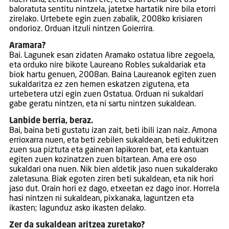
nuen lana, zerbitzari han ere, eta esan behar dut oso
baloratuta sentitu nintzela, jatetxe hartatik nire bila etorri
zirelako. Urtebete egin zuen zabalik, 2008ko krisiaren
ondorioz. Orduan itzuli nintzen Goierrira.
Aramara?
Bai. Lagunek esan zidaten Aramako ostatua libre zegoela,
eta orduko nire bikote Laureano Robles sukaldariak eta
biok hartu genuen, 2008an. Baina Laureanok egiten zuen
sukaldaritza ez zen hemen eskatzen zigutena, eta
urtebetera utzi egin zuen Ostatua. Orduan ni sukaldari
gabe geratu nintzen, eta ni sartu nintzen sukaldean.
Lanbide berria, beraz.
Bai, baina beti gustatu izan zait, beti ibili izan naiz. Amona
errioxarra nuen, eta beti zebilen sukaldean, beti edukitzen
zuen sua piztuta eta gainean lapikoren bat, eta kantuan
egiten zuen kozinatzen zuen bitartean. Ama ere oso
sukaldari ona nuen. Nik bien aldetik jaso nuen sukalderako
zaletasuna. Biak egoten ziren beti sukaldean, eta nik hori
jaso dut. Orain hori ez dago, etxeetan ez dago inor. Horrela
hasi nintzen ni sukaldean, pixkanaka, laguntzen eta
ikasten; lagunduz asko ikasten delako.
Zer da sukaldean aritzea zuretako?