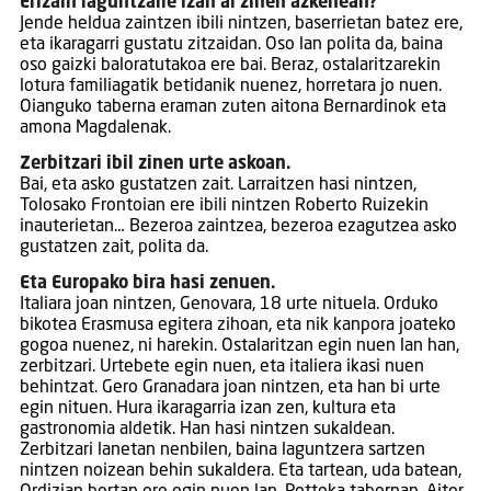
Erizain laguntzaile izan al zinen azkenean?
Jende heldua zaintzen ibili nintzen, baserrietan batez ere,
eta ikaragarri gustatu zitzaidan. Oso lan polita da, baina
oso gaizki baloratutakoa ere bai. Beraz, ostalaritzarekin
lotura familiagatik betidanik nuenez, horretara jo nuen.
Oianguko taberna eraman zuten aitona Bernardinok eta
amona Magdalenak.
Zerbitzari ibil zinen urte askoan.
Bai, eta asko gustatzen zait. Larraitzen hasi nintzen,
Tolosako Frontoian ere ibili nintzen Roberto Ruizekin
inauterietan… Bezeroa zaintzea, bezeroa ezagutzea asko
gustatzen zait, polita da.
Eta Europako bira hasi zenuen.
Italiara joan nintzen, Genovara, 18 urte nituela. Orduko
bikotea Erasmusa egitera zihoan, eta nik kanpora joateko
gogoa nuenez, ni harekin. Ostalaritzan egin nuen lan han,
zerbitzari. Urtebete egin nuen, eta italiera ikasi nuen
behintzat. Gero Granadara joan nintzen, eta han bi urte
egin nituen. Hura ikaragarria izan zen, kultura eta
gastronomia aldetik. Han hasi nintzen sukaldean.
Zerbitzari lanetan nenbilen, baina laguntzera sartzen
nintzen noizean behin sukaldera. Eta tartean, uda batean,