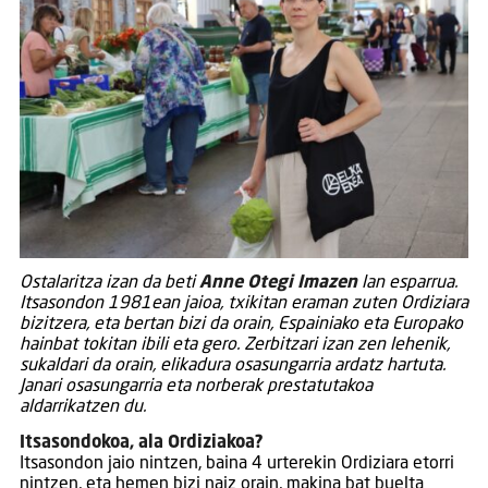
Ostalaritza izan da beti
Anne Otegi Imazen
lan esparrua.
Itsasondon 1981ean jaioa, txikitan eraman zuten Ordiziara
bizitzera, eta bertan bizi da orain, Espainiako eta Europako
hainbat tokitan ibili eta gero. Zerbitzari izan zen lehenik,
sukaldari da orain, elikadura osasungarria ardatz hartuta.
Janari osasungarria eta norberak prestatutakoa
aldarrikatzen du.
Itsasondokoa, ala Ordiziakoa?
Itsasondon jaio nintzen, baina 4 urterekin Ordiziara etorri
nintzen, eta hemen bizi naiz orain, makina bat buelta