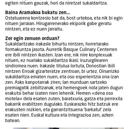
egiten nituen gauzak, hori da niretzat sukaldaritza.
Baina Aramakoa bukatu zen…
Ostatuarena kontzesio bat da, bost urtekoa, eta nik bi egin
nituen jarraian. Hirugarrenerako ekiporik gabe geratu
nintzen, eta ez nuen jarraitu.
Zer egin zenuen orduan?
Sukaldaritzako irakasle bihurtu nintzen, horretarako
formakuntza jasota. Aurretik Basque Culinary Centerren
ere ibili nintzen ikasten. Izan ere, nik nire konplexuak
nituen, ez nuelako sukaldaritza ikasi; iruzurgilearen
sindromea nuen. Irakasle titulua lortuta, Donostian ibili
nintzen Erroak gizarteratze zentroan, bi urtez. Oinarrizko
sukaldaritza ematen nuen, eta oso esperientzia ona izan
zen. Asko kanpotarrak ziren, lan munduan sartzeko
premiagatik zebiltzanak, eta hemengoek nola jaten dugun
erakutsi behar izaten nien lehenik. Hemen «dena oso
motela» dela esaten zuten, baratxuria, gatza eta perrexila
bakarrik erabiltzen dugulako. Euskarazko hitz batzuk ere
erakusten nizkien, eta garrantzitsuena ‘barkatu!’ zela
esaten nien. Euskal kultura eta integrazioa zen, azken
batean.