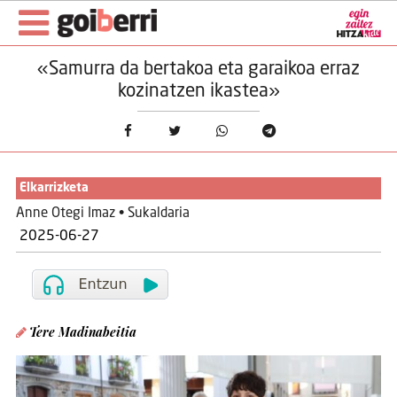
«Samurra da bertakoa eta garaikoa erraz
kozinatzen ikastea»
Elkarrizketa
Anne Otegi Imaz • Sukaldaria
2025-06-27
Tere Madinabeitia