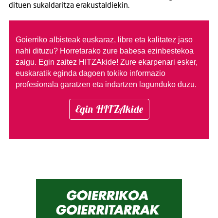
dituen sukaldaritza erakustaldiekin.
Goierriko albisteak euskaraz, libre eta kalitatez jaso
nahi dituzu?
Horretarako zure babesa ezinbestekoa
zaigu. Egin zaitez HITZAkide!
Zure ekarpenari esker,
euskaratik eginda dagoen tokiko informazio
profesionala garatzen eta indartzen lagunduko duzu.
Egin HITZAkide