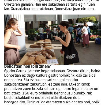
Ordizian bertan ere egin nuen lan, Pottoka tabernan, Aitor
Urretaren garaian. Han ere sukaldean sartuta egin nuen
lan. Granadakoa amaitutakoan, Donostiara joan nintzen.
Donostian non ibili zinen?
Egiako Garraxi jatetxe begetarianoan. Gezurra dirudi, baina
Donostian ez dago kultura gastronomikorik, oso zaila da
ondo jatea. Eta ez bazara sartzen goi mailako
sukaldaritzaren zirkuituan, ez zara inor. Etxean amak
prestatzen zuen bezala saltsan egindako legatz plater on
bat jateko, 150 euro ordaindu behar duzu buruko. Nik
beste sukaldaritza mota bat aldarrikatzen dut,
badagoelako. Orain ari da ateratzen sukaldaritza hori, poliki