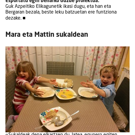
Esportatu egin beharko duzue proiektua.
Guk Azpeitiko Elikagunetik ikasi dugu, eta han eta
Bergaran bezala, beste leku batzuetan ere funtziona
dezake. ■
Mara eta Mattin sukaldean