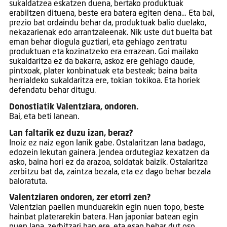
sukaldatzea eskatzen duena, bertako produktuak
erabiltzen dituena, beste era batera egiten dena… Eta bai,
prezio bat ordaindu behar da, produktuak balio duelako,
nekazarienak edo arrantzaleenak. Nik uste dut buelta bat
eman behar diogula guztiari, eta gehiago zentratu
produktuan eta kozinatzeko era errazean. Goi mailako
sukaldaritza ez da bakarra, askoz ere gehiago daude,
pintxoak, plater konbinatuak eta besteak; baina baita
herrialdeko sukaldaritza ere, tokian tokikoa. Eta horiek
defendatu behar ditugu.
Donostiatik Valentziara, ondoren.
Bai, eta beti lanean.
Lan faltarik ez duzu izan, beraz?
Inoiz ez naiz egon lanik gabe. Ostalaritzan lana badago,
edozein lekutan gainera. Jendea ordutegiaz kexatzen da
asko, baina hori ez da arazoa, soldatak baizik. Ostalaritza
zerbitzu bat da, zaintza bezala, eta ez dago behar bezala
baloratuta.
Valentziaren ondoren, zer etorri zen?
Valentzian paellen munduarekin egin nuen topo, beste
hainbat platerarekin batera. Han japoniar batean egin