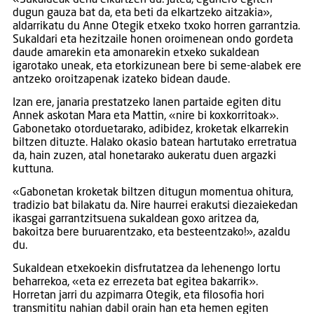
«Sukaldeak dena elkartzen du. Jatea, egunero egiten
dugun gauza bat da, eta beti da elkartzeko aitzakia»,
aldarrikatu du Anne Otegik etxeko txoko horren garrantzia.
Sukaldari eta hezitzaile honen oroimenean ondo gordeta
daude amarekin eta amonarekin etxeko sukaldean
igarotako uneak, eta etorkizunean bere bi seme-alabek ere
antzeko oroitzapenak izateko bidean daude.
Izan ere, janaria prestatzeko lanen partaide egiten ditu
Annek askotan Mara eta Mattin, «nire bi koxkorritoak».
Gabonetako otorduetarako, adibidez, kroketak elkarrekin
biltzen dituzte. Halako okasio batean hartutako erretratua
da, hain zuzen, atal honetarako aukeratu duen argazki
kuttuna.
«Gabonetan kroketak biltzen ditugun momentua ohitura,
tradizio bat bilakatu da. Nire haurrei erakutsi diezaiekedan
ikasgai garrantzitsuena sukaldean goxo aritzea da,
bakoitza bere buruarentzako, eta besteentzako!», azaldu
du.
Sukaldean etxekoekin disfrutatzea da lehenengo lortu
beharrekoa, «eta ez errezeta bat egitea bakarrik».
Horretan jarri du azpimarra Otegik, eta filosofia hori
transmititu nahian dabil orain han eta hemen egiten