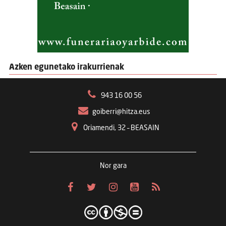
Azken egunetako irakurrienak
943 16 00 56
goiberri@hitza.eus
Oriamendi, 32 – BEASAIN
Nor gara