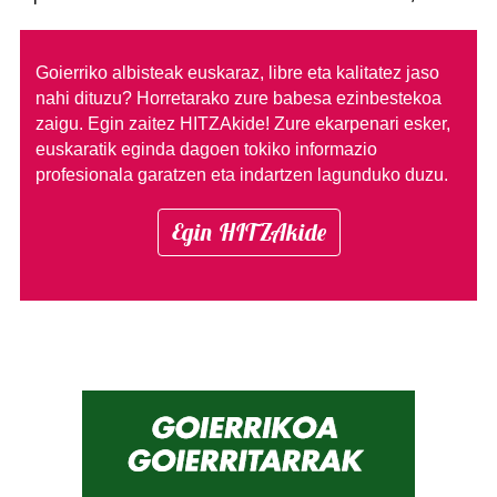
Goierriko albisteak euskaraz, libre eta kalitatez jaso
nahi dituzu?
Horretarako zure babesa ezinbestekoa
zaigu. Egin zaitez HITZAkide!
Zure ekarpenari esker,
euskaratik eginda dagoen tokiko informazio
profesionala garatzen eta indartzen lagunduko duzu.
Egin HITZAkide