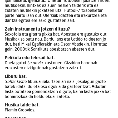
ipar ibilketa, igeriketa… Umetan futbolean jokatzen nuen,
mutikoekin. Ilintxak ez zuen nesken talderik eta ez
zidaten mutilekin jokatzen utzi. Futbol-7 txapelketan
parte hartu izan dut. Olerkiak idaztea eta irakurtzea eta
dantza egitea ere asko gustatzen zait.
Zein instrumentu jotzen dituzu?
Saxofoia eta gitarra pixka bat. Abestea ere gustuko dut.
Musikak salbatu nau. Bardulians eta Latido taldeetan jo
dut, beti Mikel Egañarekin eta Oscar Abadekin. Horretaz
gain, 2008tik Santikutz abesbatzan abesten dut.
Pelikula edo telesail bat.
Duela gutxi
La novia
ikusi nuen. Gizakion barrenak
erakusten dizkigutenak gustatzen zaizkit.
Liburu bat.
Soltar lastr
e liburua irakurtzen ari naiz. Jesulagun gazte
batek idatzi du eta oso egokia da gazteentzat. Askotan
lasta botatzea gomendatzen digute, baina lasta pixka bat
beharrezkoa da heldulekua izateko.
Musika talde bat.
Flamin Groovies.