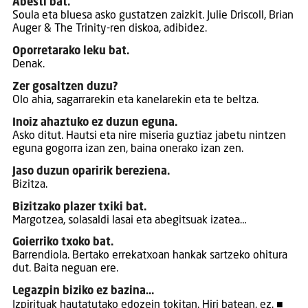
Abesti bat.
Soula eta bluesa asko gustatzen zaizkit. Julie Driscoll, Brian
Auger & The Trinity-ren diskoa, adibidez.
Oporretarako leku bat.
Denak.
Zer gosaltzen duzu?
Olo ahia, sagarrarekin eta kanelarekin eta te beltza.
Inoiz ahaztuko ez duzun eguna.
Asko ditut. Hautsi eta nire miseria guztiaz jabetu nintzen
eguna gogorra izan zen, baina onerako izan zen.
Jaso duzun oparirik bereziena.
Bizitza.
Bizitzako plazer txiki bat.
Margotzea, solasaldi lasai eta abegitsuak izatea…
Goierriko txoko bat.
Barrendiola. Bertako errekatxoan hankak sartzeko ohitura
dut. Baita neguan ere.
Legazpin biziko ez bazina…
Izpirituak hautatutako edozein tokitan. Hiri batean, ez. ■