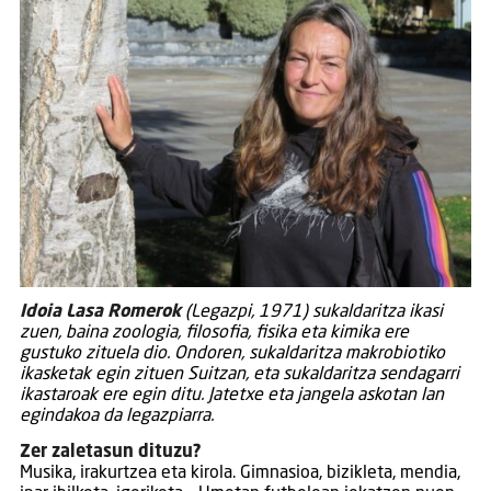
Idoia Lasa Romerok
(Legazpi, 1971) sukaldaritza ikasi
zuen, baina zoologia, filosofia, fisika eta kimika ere
gustuko zituela dio. Ondoren, sukaldaritza makrobiotiko
ikasketak egin zituen Suitzan, eta sukaldaritza sendagarri
ikastaroak ere egin ditu. Jatetxe eta jangela askotan lan
egindakoa da legazpiarra.
Zer zaletasun dituzu?
Musika, irakurtzea eta kirola. Gimnasioa, bizikleta, mendia,