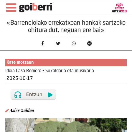
«Barrendiolako errekatxoan hankak sartzeko
ohitura dut, neguan ere bai»
Kate motzean
Idoia Lasa Romero • Sukaldaria eta musikaria
2025-10-17
Asier Zaldua