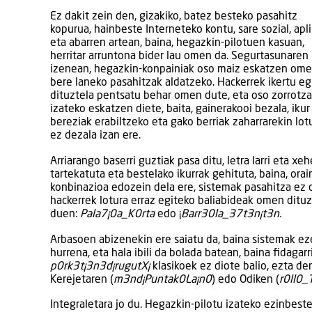
Ez dakit zein den, gizakiko, batez besteko pasahitz
kopurua, hainbeste Interneteko kontu, sare sozial, apl
eta abarren artean, baina, hegazkin-pilotuen kasuan,
herritar arruntona bider lau omen da. Segurtasunaren
izenean, hegazkin-konpainiak oso maiz eskatzen ome
bere laneko pasahitzak aldatzeko. Hackerrek ikertu e
dituztela pentsatu behar omen dute, eta oso zorrotz
izateko eskatzen diete, baita, gainerakooi bezala, ikur
bereziak erabiltzeko eta gako berriak zaharrarekin lotu
ez dezala izan ere.
Arriarango baserri guztiak pasa ditu, letra larri eta xe
tartekatuta eta bestelako ikurrak gehituta, baina, orai
konbinazioa edozein dela ere, sistemak pasahitza ez de
hackerrek lotura erraz egiteko baliabideak omen dituz
duen:
Pala7¡0a_K0rta
edo ¡
Barr30la_37t3n¡t3n.
Arbasoen abizenekin ere saiatu da, baina sistemak ez
hurrena, eta hala ibili da bolada batean, baina fidaga
p0rk3t¡3n3d¡rugutX¡
klasikoek ez diote balio, ezta d
Kerejetaren (
m3nd¡Puntak0La¡n0
) edo Odiken (
r0ll0_
Integraletara jo du. Hegazkin-pilotu izateko ezinbes