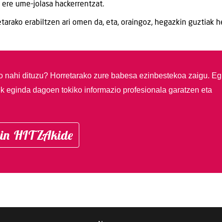
 ere ume-jolasa hackerrentzat.
tarako erabiltzen ari omen da, eta, oraingoz, hegazkin guztiak h
so nahi dituzu?
Horretarako zure babesa ezinbestekoa zaigu. Eg
ik eginda dagoen tokiko informazio profesionala garatzen eta
in HITZAkide