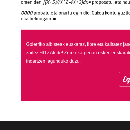
omen den
∫(X+5)/(X^2-4X+3)dx=
proposatu, eta hau
0000
probatu eta onartu egin dio. Gakoa kontu guztie
dira helmugara. ■
Goierriko albisteak euskaraz, libre eta kalitatez ja
zaitez HITZAkide!
Zure ekarpenari esker, euskarat
indartzen lagunduko duzu.
Eg