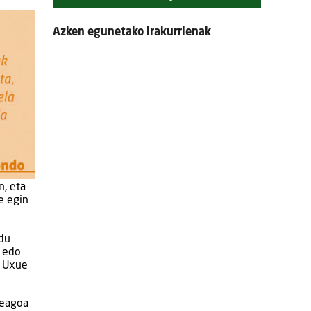
Azken egunetako irakurrienak
n, eta
e egin
 du
? edo
. Uxue
xeagoa