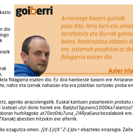
ikazio
n dio
gingo
ak
rarik
heak
n,
la fidagarria esaten dio. Ez dira hainbeste baserri ere Arriarane
te, nahiz eta izenak nahasian eta era jolastian sortzeko proba er
etz, ageriko arrazoiengatik. Euskal kantuen pasarteekin probatu
rri izateari utzi diote horiek ere. Bad¡tut3gunero1000ka7alantza
enboran hurbilagoko
at70et0rk¡7una_2AR¡ra6ana
bezalakoek ere
TXarrak
) abestien hitzekin ere alferrik.
teko ezagutza omen.
∫(X-1)/(X^2-1)dx=
ebazteko errazegia. Zail