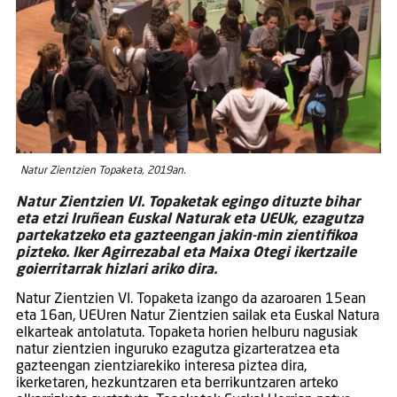
Natur Zientzien Topaketa, 2019an.
Natur Zientzien VI. Topaketak egingo dituzte bihar
eta etzi Iruñean Euskal Naturak eta UEUk, ezagutza
partekatzeko eta gazteengan jakin-min zientifikoa
pizteko. Iker Agirrezabal eta Maixa Otegi ikertzaile
goierritarrak hizlari ariko dira.
Natur Zientzien VI. Topaketa izango da azaroaren 15ean
eta 16an, UEUren Natur Zientzien sailak eta Euskal Natura
elkarteak antolatuta. Topaketa horien helburu nagusiak
natur zientzien inguruko ezagutza gizarteratzea eta
gazteengan zientziarekiko interesa piztea dira,
ikerketaren, hezkuntzaren eta berrikuntzaren arteko