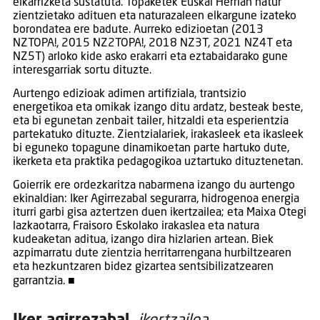
elkarrizketa sustatuta. Topaketek Euskal Herrian natur
zientzietako adituen eta naturazaleen elkargune izateko
borondatea ere badute. Aurreko edizioetan (2013
NZTOPA!, 2015 NZ2TOPA!, 2018 NZ3T, 2021 NZ4T eta
NZ5T) arloko kide asko erakarri eta eztabaidarako gune
interesgarriak sortu dituzte.
Aurtengo edizioak adimen artifiziala, trantsizio
energetikoa eta omikak izango ditu ardatz, besteak beste,
eta bi egunetan zenbait tailer, hitzaldi eta esperientzia
partekatuko dituzte. Zientzialariek, irakasleek eta ikasleek
bi eguneko topagune dinamikoetan parte hartuko dute,
ikerketa eta praktika pedagogikoa uztartuko dituztenetan.
Goierrik ere ordezkaritza nabarmena izango du aurtengo
ekinaldian: Iker Agirrezabal segurarra, hidrogenoa energia
iturri garbi gisa aztertzen duen ikertzailea; eta Maixa Otegi
lazkaotarra, Fraisoro Eskolako irakaslea eta natura
kudeaketan aditua, izango dira hizlarien artean. Biek
azpimarratu dute zientzia herritarrengana hurbiltzearen
eta hezkuntzaren bidez gizartea sentsibilizatzearen
garrantzia. ■