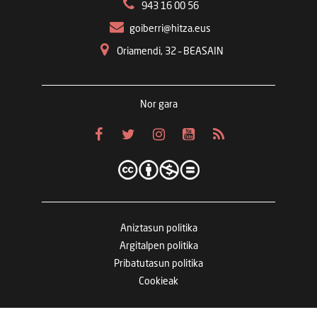
943 16 00 56
goiberri@hitza.eus
Oriamendi, 32 – BEASAIN
Nor gara
Aniztasun politika
Argitalpen politika
Pribatutasun politika
Cookieak