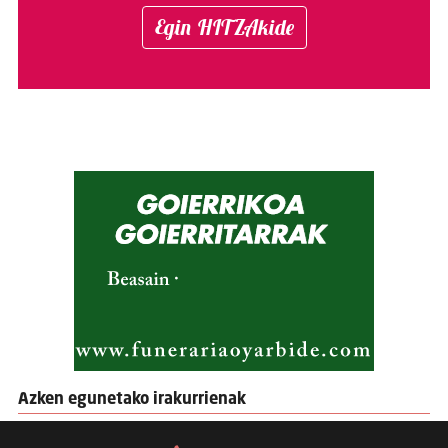
Egin HITZAkide
Azken egunetako irakurrienak