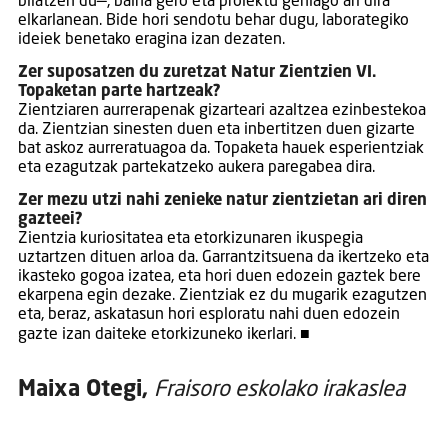
bilatzen du—, baina gero eta proiektu gehiago ari dira
elkarlanean. Bide hori sendotu behar dugu, laborategiko
ideiek benetako eragina izan dezaten.
Zer suposatzen du zuretzat Natur Zientzien VI.
Topaketan parte hartzeak?
Zientziaren aurrerapenak gizarteari azaltzea ezinbestekoa
da. Zientzian sinesten duen eta inbertitzen duen gizarte
bat askoz aurreratuagoa da. Topaketa hauek esperientziak
eta ezagutzak partekatzeko aukera paregabea dira.
Zer mezu utzi nahi zenieke natur zientzietan ari diren
gazteei?
Zientzia kuriositatea eta etorkizunaren ikuspegia
uztartzen dituen arloa da. Garrantzitsuena da ikertzeko eta
ikasteko gogoa izatea, eta hori duen edozein gaztek bere
ekarpena egin dezake. Zientziak ez du mugarik ezagutzen
eta, beraz, askatasun hori esploratu nahi duen edozein
gazte izan daiteke etorkizuneko ikerlari. ■
Maixa Otegi,
Fraisoro eskolako irakaslea