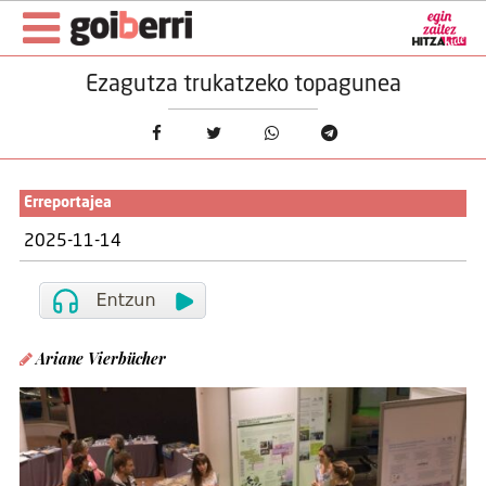
Ezagutza trukatzeko topagunea
Erreportajea
2025-11-14
Ariane Vierbücher