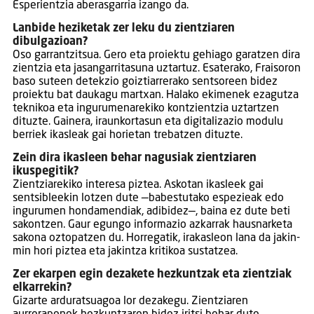
Esperientzia aberasgarria izango da.
Lanbide heziketak zer leku du zientziaren
dibulgazioan?
Oso garrantzitsua. Gero eta proiektu gehiago garatzen dira
zientzia eta jasangarritasuna uztartuz. Esaterako, Fraisoron
baso suteen detekzio goiztiarrerako sentsoreen bidez
proiektu bat daukagu martxan. Halako ekimenek ezagutza
teknikoa eta ingurumenarekiko kontzientzia uztartzen
dituzte. Gainera, iraunkortasun eta digitalizazio modulu
berriek ikasleak gai horietan trebatzen dituzte.
Zein dira ikasleen behar nagusiak zientziaren
ikuspegitik?
Zientziarekiko interesa piztea. Askotan ikasleek gai
sentsibleekin lotzen dute —babestutako espezieak edo
ingurumen hondamendiak, adibidez—, baina ez dute beti
sakontzen. Gaur egungo informazio azkarrak hausnarketa
sakona oztopatzen du. Horregatik, irakasleon lana da jakin-
min hori piztea eta jakintza kritikoa sustatzea.
Zer ekarpen egin dezakete hezkuntzak eta zientziak
elkarrekin?
Gizarte arduratsuagoa lor dezakegu. Zientziaren