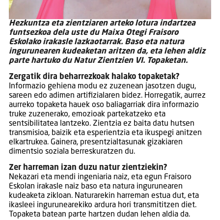
Hezkuntza eta zientziaren arteko lotura indartzea
funtsezkoa dela uste du Maixa Otegi Fraisoro
Eskolako irakasle lazkaotarrak. Baso eta natura
ingurunearen kudeaketan aritzen da, eta lehen aldiz
parte hartuko du Natur Zientzien VI. Topaketan.
Zergatik dira beharrezkoak halako topaketak?
Informazio gehiena modu ez zuzenean jasotzen dugu,
sareen edo adimen artifizialaren bidez. Horregatik, aurrez
aurreko topaketa hauek oso baliagarriak dira informazio
truke zuzenerako, emozioak partekatzeko eta
sentsibilitatea lantzeko. Zientzia ez baita datu hutsen
transmisioa, baizik eta esperientzia eta ikuspegi anitzen
elkartrukea. Gainera, presentzialtasunak gizakiaren
dimentsio soziala berreskuratzen du.
Zer harreman izan duzu natur zientziekin?
Nekazari eta mendi ingeniaria naiz, eta egun Fraisoro
Eskolan irakasle naiz baso eta natura ingurunearen
kudeaketa zikloan. Naturarekin harreman estua dut, eta
ikasleei ingurunearekiko ardura hori transmititzen diet.
Topaketa batean parte hartzen dudan lehen aldia da.