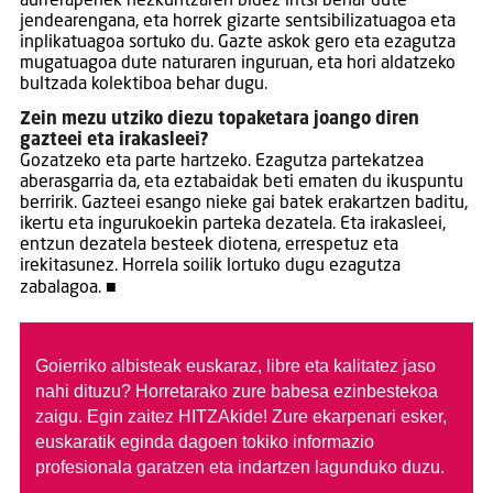
aurrerapenek hezkuntzaren bidez iritsi behar dute
jendearengana, eta horrek gizarte sentsibilizatuagoa eta
inplikatuagoa sortuko du. Gazte askok gero eta ezagutza
mugatuagoa dute naturaren inguruan, eta hori aldatzeko
bultzada kolektiboa behar dugu.
Zein mezu utziko diezu topaketara joango diren
gazteei eta irakasleei?
Gozatzeko eta parte hartzeko. Ezagutza partekatzea
aberasgarria da, eta eztabaidak beti ematen du ikuspuntu
berririk. Gazteei esango nieke gai batek erakartzen baditu,
ikertu eta ingurukoekin parteka dezatela. Eta irakasleei,
entzun dezatela besteek diotena, errespetuz eta
irekitasunez. Horrela soilik lortuko dugu ezagutza
zabalagoa. ■
Goierriko albisteak euskaraz, libre eta kalitatez jaso
nahi dituzu?
Horretarako zure babesa ezinbestekoa
zaigu. Egin zaitez HITZAkide!
Zure ekarpenari esker,
euskaratik eginda dagoen tokiko informazio
profesionala garatzen eta indartzen lagunduko duzu.