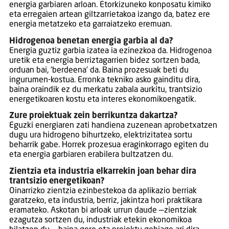
energia garbiaren arloan. Etorkizuneko konposatu kimiko
eta erregaien artean giltzarrietakoa izango da, batez ere
energia metatzeko eta garraiatzeko eremuan.
Hidrogenoa benetan energia garbia al da?
Energia guztiz garbia izatea ia ezinezkoa da. Hidrogenoa
uretik eta energia berriztagarrien bidez sortzen bada,
orduan bai, ‘berdeena’ da. Baina prozesuak beti du
ingurumen-kostua. Erronka tekniko asko gainditu dira,
baina oraindik ez du merkatu zabala aurkitu, trantsizio
energetikoaren kostu eta interes ekonomikoengatik.
Zure proiektuak zein berrikuntza dakartza?
Eguzki energiaren zati handiena zuzenean aprobetxatzen
dugu ura hidrogeno bihurtzeko, elektrizitatea sortu
beharrik gabe. Horrek prozesua eraginkorrago egiten du
eta energia garbiaren erabilera bultzatzen du.
Zientzia eta industria elkarrekin joan behar dira
trantsizio energetikoan?
Oinarrizko zientzia ezinbestekoa da aplikazio berriak
garatzeko, eta industria, berriz, jakintza hori praktikara
eramateko. Askotan bi arloak urrun daude —zientziak
ezagutza sortzen du, industriak etekin ekonomikoa