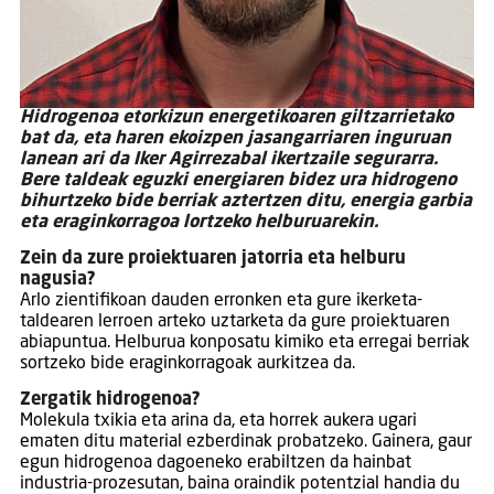
Hidrogenoa etorkizun energetikoaren giltzarrietako
bat da, eta haren ekoizpen jasangarriaren inguruan
lanean ari da Iker Agirrezabal ikertzaile segurarra.
Bere taldeak eguzki energiaren bidez ura hidrogeno
bihurtzeko bide berriak aztertzen ditu, energia garbia
eta eraginkorragoa lortzeko helburuarekin.
Zein da zure proiektuaren jatorria eta helburu
nagusia?
Arlo zientifikoan dauden erronken eta gure ikerketa-
taldearen lerroen arteko uztarketa da gure proiektuaren
abiapuntua. Helburua konposatu kimiko eta erregai berriak
sortzeko bide eraginkorragoak aurkitzea da.
Zergatik hidrogenoa?
Molekula txikia eta arina da, eta horrek aukera ugari
ematen ditu material ezberdinak probatzeko. Gainera, gaur
egun hidrogenoa dagoeneko erabiltzen da hainbat
industria-prozesutan, baina oraindik potentzial handia du