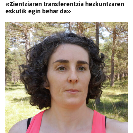
«Zientziaren transferentzia hezkuntzaren
eskutik egin behar da»