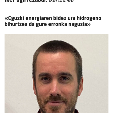
Iker agirrezabal,
ikertzailea
«Eguzki energiaren bidez ura hidrogeno
bihurtzea da gure erronka nagusia»