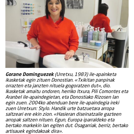
Gorane Dominguezek
(Urretxu, 1983) ile-apainketa
ikasketak egin zituen Donostian. «Txikitan panpinak
orrazten eta janzten nituela gogoratzen dut», dio.
Ikasketak amaitu ondoren, herriko Itxura, Pili Comontes eta
Aranbel ile-apaindegietan, eta Donostiako Rizosen lan
egin zuen. 2004ko abenduan bere ile-apaindegia ireki
zuen Urretxun: Stylo. Handik urte batzuetara arropa
saltzeari ere ekin zion. «Hasieran diseinatzaile gazteen
arropak saltzen nituen. Egun, Europa iparraldeko eta
bertako markekin lan egiten dut. Osagarriak, berriz, bertako
artisauek egindakoak dira».