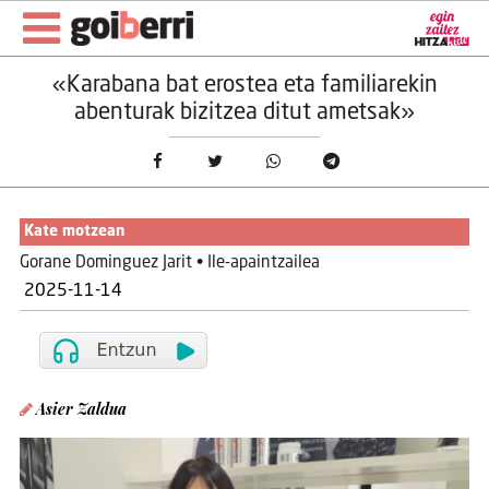
«Karabana bat erostea eta familiarekin
abenturak bizitzea ditut ametsak»
Kate motzean
Gorane Dominguez Jarit • Ile-apaintzailea
2025-11-14
Asier Zaldua