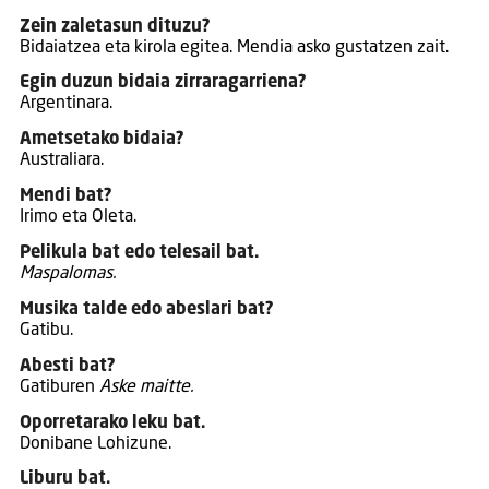
Zein zaletasun dituzu?
Bidaiatzea eta kirola egitea. Mendia asko gustatzen zait.
Egin duzun bidaia zirraragarriena?
Argentinara.
Ametsetako bidaia?
Australiara.
Mendi bat?
Irimo eta Oleta.
Pelikula bat edo telesail bat.
Maspalomas.
Musika talde edo abeslari bat?
Gatibu.
Abesti bat?
Gatiburen
Aske maitte.
Oporretarako leku bat.
Donibane Lohizune.
Liburu bat.