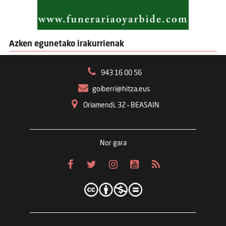
Azken egunetako irakurrienak
943 16 00 56
goiberri@hitza.eus
Oriamendi, 32 – BEASAIN
Nor gara