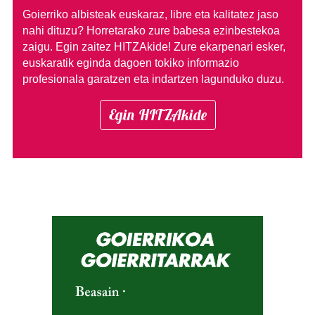
Goierriko albisteak euskaraz, libre eta kalitatez jaso
nahi dituzu?
Horretarako zure babesa ezinbestekoa
zaigu. Egin zaitez HITZAkide!
Zure ekarpenari esker,
euskaratik eginda dagoen tokiko informazio
profesionala garatzen eta indartzen lagunduko duzu.
Egin HITZAkide