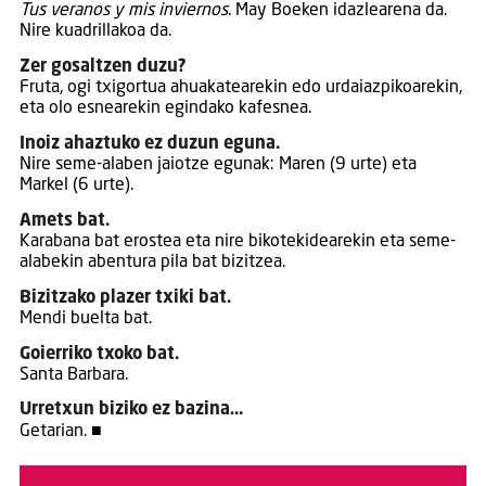
Tus veranos y mis inviernos
. May Boeken idazlearena da.
Nire kuadrillakoa da.
Zer gosaltzen duzu?
Fruta, ogi txigortua ahuakatearekin edo urdaiazpikoarekin,
eta olo esnearekin egindako kafesnea.
Inoiz ahaztuko ez duzun eguna.
Nire seme-alaben jaiotze egunak: Maren (9 urte) eta
Markel (6 urte).
Amets bat.
Karabana bat erostea eta nire bikotekidearekin eta seme-
alabekin abentura pila bat bizitzea.
Bizitzako plazer txiki bat.
Mendi buelta bat.
Goierriko txoko bat.
Santa Barbara.
Urretxun biziko ez bazina…
Getarian. ■