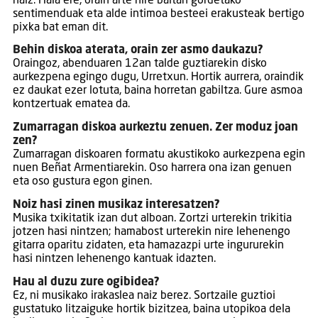
naiz. Hala ere, orain arte nire baitan gordetako
sentimenduak eta alde intimoa besteei erakusteak bertigo
pixka bat eman dit.
Behin diskoa aterata, orain zer asmo daukazu?
Oraingoz, abenduaren 12an talde guztiarekin disko
aurkezpena egingo dugu, Urretxun. Hortik aurrera, oraindik
ez daukat ezer lotuta, baina horretan gabiltza. Gure asmoa
kontzertuak ematea da.
Zumarragan diskoa aurkeztu zenuen. Zer moduz joan
zen?
Zumarragan diskoaren formatu akustikoko aurkezpena egin
nuen Beñat Armentiarekin. Oso harrera ona izan genuen
eta oso gustura egon ginen.
Noiz hasi zinen musikaz interesatzen?
Musika txikitatik izan dut alboan. Zortzi urterekin trikitia
jotzen hasi nintzen; hamabost urterekin nire lehenengo
gitarra oparitu zidaten, eta hamazazpi urte ingururekin
hasi nintzen lehenengo kantuak idazten.
Hau al duzu zure ogibidea?
Ez, ni musikako irakaslea naiz berez. Sortzaile guztioi
gustatuko litzaiguke hortik bizitzea, baina utopikoa dela