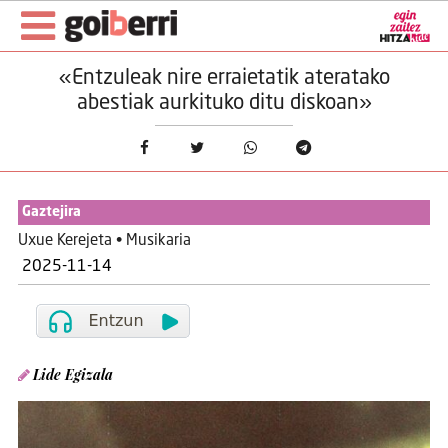
«Entzuleak nire erraietatik ateratako
abestiak aurkituko ditu diskoan»
Gaztejira
Uxue Kerejeta • Musikaria
2025-11-14
Lide Egizala