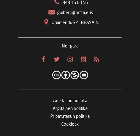
943 16 00 56
goiberri@hitza.eus
Oriamendi, 32 – BEASAIN
Nor gara
Aniztasun politika
Argitalpen politika
Pribatutasun politika
Cookieak