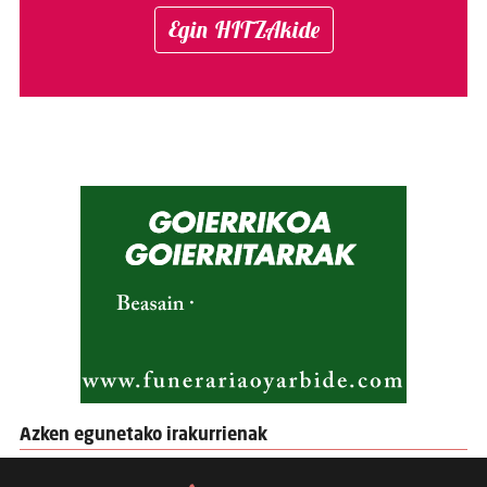
Egin HITZAkide
Azken egunetako irakurrienak