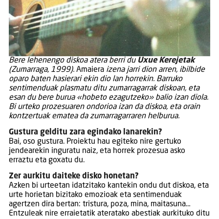
Bere lehenengo diskoa atera berri du
Uxue Kerejetak
(Zumarraga, 1999).
Amaiera
izena jarri dion arren, ibilbide
oparo baten hasierari ekin dio lan horrekin. Barruko
sentimenduak plasmatu ditu zumarragarrak diskoan, eta
esan du bere burua «hobeto ezagutzeko» balio izan diola.
Bi urteko prozesuaren ondorioa izan da diskoa, eta orain
kontzertuak ematea da zumarragarraren helburua.
Gustura gelditu zara egindako lanarekin?
Bai, oso gustura. Proiektu hau egiteko nire gertuko
jendearekin inguratu naiz, eta horrek prozesua asko
erraztu eta goxatu du.
Zer aurkitu daiteke disko honetan?
Azken bi urteetan idatzitako kantekin ondu dut diskoa, eta
urte horietan bizitako emozioak eta sentimenduak
agertzen dira bertan: tristura, poza, mina, maitasuna…
Entzuleak nire erraietatik ateratako abestiak aurkituko ditu