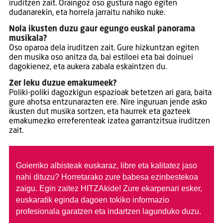
iruditzen zait. Oraingoz oso gustura nago egiten
dudanarekin, eta horrela jarraitu nahiko nuke.
Nola ikusten duzu gaur egungo euskal panorama
musikala?
Oso oparoa dela iruditzen zait. Gure hizkuntzan egiten
den musika oso anitza da, bai estiloei eta bai doinuei
dagokienez, eta aukera zabala eskaintzen du.
Zer leku duzue emakumeek?
Poliki-poliki dagozkigun espazioak betetzen ari gara, baita
gure ahotsa entzunarazten ere. Nire inguruan jende asko
ikusten dut musika sortzen, eta haurrek eta gazteek
emakumezko erreferenteak izatea garrantzitsua iruditzen
zait.
Goierriko albisteak euskaraz, libre eta kalitatez jaso
nahi dituzu?
Horretarako zure babesa ezinbestekoa
zaigu. Egin zaitez HITZAkide!
Zure ekarpenari esker,
euskaratik eginda dagoen tokiko informazio
profesionala garatzen eta indartzen lagunduko duzu.