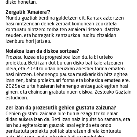
disko honetan.
Zergatik ‘Amaiera’?
Mundu guztiak berdina galdetzen dit. Kantak aztertzen
hasi nintzenean denek zerbait komunean zeukatela
konturatu nintzen: zerbaiten amaiera iristean idatzita
zeuden, eta horregatik zentzuzkoa iruditu zitzaidan
izenburu hori jartzea.
Nolakoa izan da diskoa sortzea?
Prozesu luzea eta progresiboa izan da, ia bi urteko
proiektua. Beti izan dut buruan disko bat kaleratzearen
ideia, eta 2024ko udan neuzkan abestiei forma ematen
hasi nintzen. Lehenengo pausoa musikariekin hitz egitea
izan zen, baita proiektuari forma eta kohesioa ematea ere.
2025eko urte hasieran lehenengo entseguak egiten hasi
ginen, eta ekainean grabatu nuen diskoa, Zestoako Gaztain
estudioan.
Zer izan da prozesutik gehien gustatu zaizuna?
Gehien gustatu zaidana nire burua ezagutzeko eman
didan aukera izan da. Beti izan naiz inpultsibo samarra, eta
lan hau egiterakoan gauzak lasai eginda eta ondo
pentsatuta proiektu politak ateratzen direla konturatu