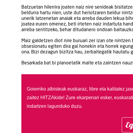
Batzuetan hilerrira joaten naiz nire senideak bisitatze
beldurra hartu nien, uste dut heriotzaren beldur nintzel
unerik latzenetan anaiak eta arreba dauden lekua bihur
joatea euren omenez, beti irteten naiz indartuta hand
arreba sentitzeko, behar ditudanero ondoan baitauzk
Maiz galdetzen diot nire buruari zer izan ote nintzen 
obsesionatu egiten dira gai honekin eta horrek egung
ona. Bizi dezagun bizitza hau, zerbaitegatik hautatu
Besarkada bat bi planoetatik maite eta zaintzen nauz
Goierriko albisteak euskaraz, libre eta kalitatez ja
zaitez HITZAkide!
Zure ekarpenari esker, euskarat
indartzen lagunduko duzu.
Eg