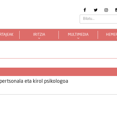
RTAJEAK
IRITZIA
MULTIMEDIA
HEME
ertsonala eta kirol psikologoa