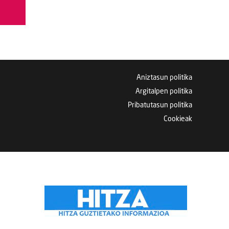
Aniztasun politika
Argitalpen politika
Pribatutasun politika
Cookieak