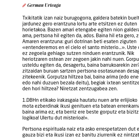
German Urteaga
Txikitatik izan naiz burugogorra, galdera batekin buel
jardunez gero erantzuna lortu arte etsitzen ez duten
horietakoa. Bazen amari etengabe egiten nion galdera
ama, pertsona hil egiten da, ados. Baina hil eta gero, z
Amaren erantzuna: guri dotrinan beti esaten ziguten
«entenderemos en el cielo el santo misterio…». Uste 
ez zegoela gehiago sutzen ninduen erantzunik. Nik
heriotzaren ostean zer zegoen jakin nahi nuen. Gorp
usteldu egiten da, desagertu, baina barrukoarekin zer
zitzaidan buruan sartzen pertsona osotasunean desa
zitekeenik. Gorputza hiltzea bai, baina arima (edo ene
edo nahi duzuen bezala deitu), begiak ixtean sentitz
den hori hiltzea? Niretzat zentzugabea zen.
1.DBHn etikako irakasgaia hautatu nuen arte erlijioko
mota ezberdinak ikusi genituen eta batean errenkarna
baina arima ez, eta berriz ere beste gorputz eta bizi
logikoa! Ulertu dut misterioa!».
Pertsona espirituala naiz eta asko errespetatzen dut 
gauza bizi eta ikusi izan ez banitu ziurrenik ez nintza