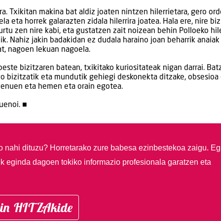
ra. Txikitan makina bat aldiz joaten nintzen hilerrietara, gero or
a eta horrek galarazten zidala hilerrira joatea. Hala ere, nire bi
tu zen nire kabi, eta gustatzen zait noizean behin Polloeko hile
ik. Nahiz jakin badakidan ez dudala haraino joan beharrik anaiak
at, nagoen lekuan nagoela.
beste bizitzaren batean, txikitako kuriositateak nigan darrai. Bat
o bizitzatik eta mundutik gehiegi deskonekta ditzake, obsesioa
 genuen eta hemen eta orain egotea.
uenoi. ■
so nahi dituzu?
Horretarako zure babesa ezinbestekoa zaigu. Eg
ik eginda dagoen tokiko informazio profesionala garatzen eta
in HITZAkide