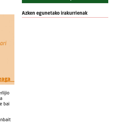
Azken egunetako irakurrienak
lijio
da
e bai
enbait