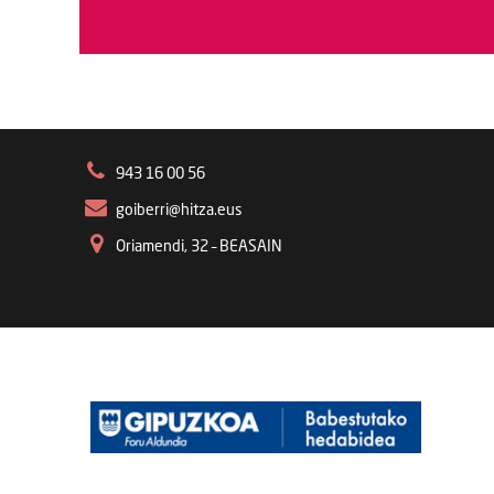
943 16 00 56
goiberri@hitza.eus
Oriamendi, 32 – BEASAIN