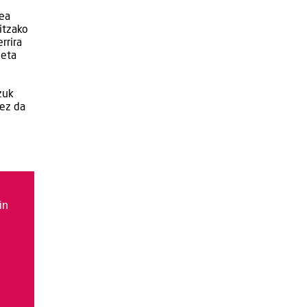
dea
zitzako
rrira
 eta
zuk
 ez da
in