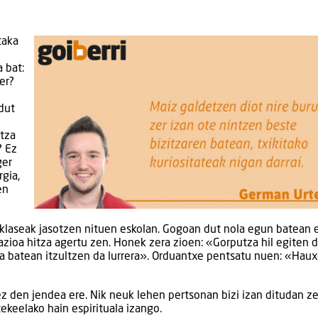
taka
 bat:
er?
dut
utza
? Ez
ger
rgia,
en
 klaseak jasotzen nituen eskolan. Gogoan dut nola egun batean er
zioa hitza agertu zen. Honek zera zioen: «Gorputza hil egiten 
tza batean itzultzen da lurrera». Orduantxe pentsatu nuen: «Haux
ez den jendea ere. Nik neuk lehen pertsonan bizi izan ditudan z
tekeelako hain espirituala izango.