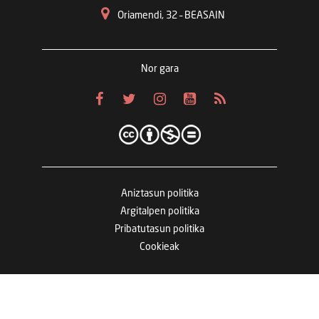
Oriamendi, 32 – BEASAIN
Nor gara
Aniztasun politika
Argitalpen politika
Pribatutasun politika
Cookieak