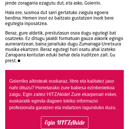
jende zoragarria ezagutu dut, eta asko, Goierrin.
Hala ere, susmoa dut sarri gertatuko zaigula egoera
berdina. Hemen inori ez baitzaio gustatzen inork bere
egutegia inposatzea.
Beraz, gure aldetik, prestutasun osoa dugu egutegi bat
osatzeko. Ez ditugu jaialdi formatuan gauza askorik egingo
aurrerantzean, baina jarraituko dugu Zumarraga-Urretxura
musika ekartzen. Beraz egutegi hori osatu ahal izateko
Zarraparra kontutan eduki behar dela iruditzen zait. Gu
prest. ■
Goierriko albisteak euskaraz, libre eta kalitatez jaso
nahi dituzu?
Horretarako zure babesa ezinbestekoa
zaigu. Egin zaitez HITZAkide!
Zure ekarpenari esker,
euskaratik eginda dagoen tokiko informazio
profesionala garatzen eta indartzen lagunduko duzu.
Egin HITZAkide