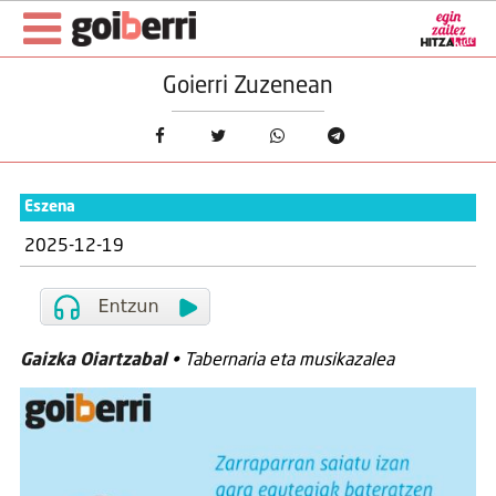
Goierri Zuzenean
Eszena
2025-12-19
Gaizka Oiartzabal
• Tabernaria eta musikazalea