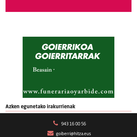
Azken egunetako irakurrienak
943 16 00 56
goiberri@hitza.eus