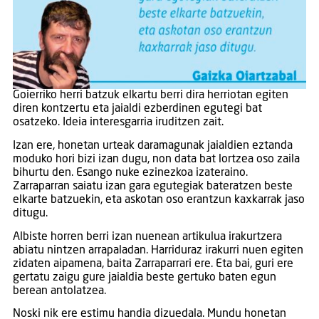
Goierriko herri batzuk elkartu berri dira herriotan egiten
diren kontzertu eta jaialdi ezberdinen egutegi bat
osatzeko. Ideia interesgarria iruditzen zait.
Izan ere, honetan urteak daramagunak jaialdien eztanda
moduko hori bizi izan dugu, non data bat lortzea oso zaila
bihurtu den. Esango nuke ezinezkoa izateraino.
Zarraparran saiatu izan gara egutegiak bateratzen beste
elkarte batzuekin, eta askotan oso erantzun kaxkarrak jaso
ditugu.
Albiste horren berri izan nuenean artikulua irakurtzera
abiatu nintzen arrapaladan. Harriduraz irakurri nuen egiten
zidaten aipamena, baita Zarraparrari ere. Eta bai, guri ere
gertatu zaigu gure jaialdia beste gertuko baten egun
berean antolatzea.
Noski nik ere estimu handia dizuedala. Mundu honetan