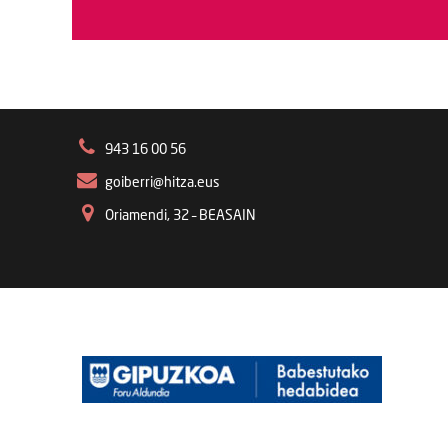
943 16 00 56
goiberri@hitza.eus
Oriamendi, 32 – BEASAIN