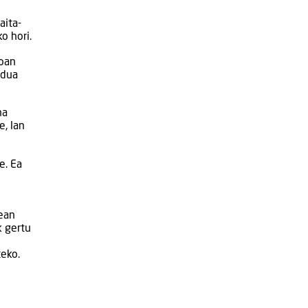
aita-
o hori.
koan
ldua
na
e, lan
e. Ea
xean
k gertu
teko.