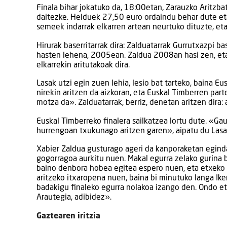
Finala bihar jokatuko da, 18:00etan, Zarauzko Aritzba
daitezke. Helduek 27,50 euro ordaindu behar dute eta
semeek indarrak elkarren artean neurtuko dituzte, et
Hirurak baserritarrak dira: Zalduatarrak Gurrutxazpi b
hasten lehena, 2005ean. Zaldua 2008an hasi zen, eta b
elkarrekin aritutakoak dira.
Lasak utzi egin zuen lehia, lesio bat tarteko, baina E
nirekin aritzen da aizkoran, eta Euskal Timberren part
motza da». Zalduatarrak, berriz, denetan aritzen dira:
Euskal Timberreko finalera sailkatzea lortu dute. «Gau
hurrengoan txukunago aritzen garen», aipatu du Lasa
Xabier Zaldua gusturago ageri da kanporaketan eginda
gogorragoa aurkitu nuen. Makal egurra zelako gurina 
baino denbora hobea egitea espero nuen, eta etxeko 
aritzeko itxaropena nuen, baina bi minutuko langa Iker
badakigu finaleko egurra nolakoa izango den. Ondo et
Arautegia, adibidez».
Gaztearen iritzia