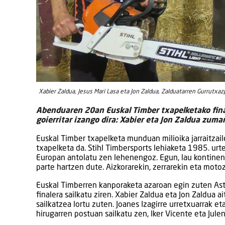
Xabier Zaldua, Jesus Mari Lasa eta Jon Zaldua, Zalduatarren Gurrutxazp
Abenduaren 20an Euskal Timber txapelketako final
goierritar izango dira: Xabier eta Jon Zaldua zumar
Euskal Timber txapelketa munduan milioika jarraitzail
txapelketa da. Stihl Timbersports lehiaketa 1985. ur
Europan antolatu zen lehenengoz. Egun, lau kontinent
parte hartzen dute. Aizkorarekin, zerrarekin eta motoz
Euskal Timberren kanporaketa azaroan egin zuten Astig
finalera sailkatu ziren. Xabier Zaldua eta Jon Zaldua a
sailkatzea lortu zuten. Joanes Izagirre urretxuarrak e
hirugarren postuan sailkatu zen, Iker Vicente eta Jule