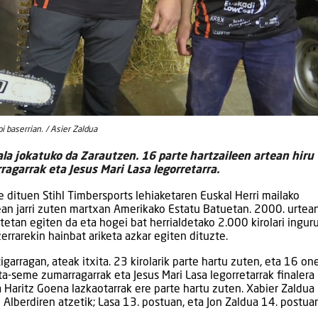
i baserrian. / Asier Zaldua
a jokatuko da Zarautzen. 16 parte hartzaileen artean hiru
ragarrak eta Jesus Mari Lasa legorretarra.
e dituen Stihl Timbersports lehiaketaren Euskal Herri mailako
tean jarri zuten martxan Amerikako Estatu Batuetan. 2000. urtea
etan egiten da eta hogei bat herrialdetako 2.000 kirolari ingur
errarekin hainbat ariketa azkar egiten dituzte.
arragan, ateak itxita. 23 kirolarik parte hartu zuten, eta 16 on
ita-seme zumarragarrak eta Jesus Mari Lasa legorretarrak finalera
ta Haritz Goena lazkaotarrak ere parte hartu zuten. Xabier Zaldua
n Alberdiren atzetik; Lasa 13. postuan, eta Jon Zaldua 14. postua