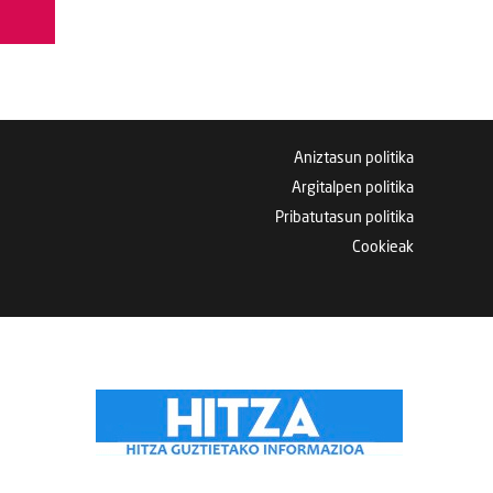
Aniztasun politika
Argitalpen politika
Pribatutasun politika
Cookieak