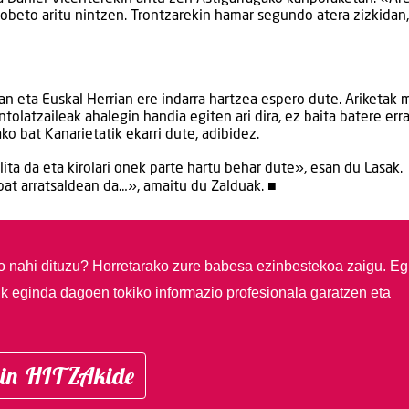
obeto aritu nintzen. Trontzarekin hamar segundo atera zizkidan,
uan eta Euskal Herrian ere indarra hartzea espero dute. Ariketak
tolatzaileak ahalegin handia egiten ari dira, ez baita batere err
o bat Kanarietatik ekarri dute, adibidez.
ita da eta kirolari onek parte hartu behar dute», esan du Lasak.
at arratsaldean da…», amaitu du Zalduak. ■
so nahi dituzu?
Horretarako zure babesa ezinbestekoa zaigu. Eg
ik eginda dagoen tokiko informazio profesionala garatzen eta
in HITZAkide