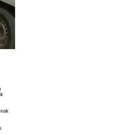
n
uk
enak
n.