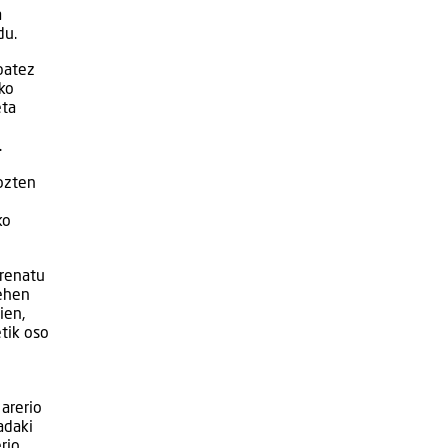
a
du.
batez
ko
eta
.
mozten
ko
trenatu
Lehen
ien,
etik oso
 arerio
adaki
rio