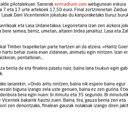
talde pilotalekuan. Sarrerak
entradium.com
webgunean eskura
 7 eta 17 urte artekoek 17,50 euro. Final zortzirenetan Zaldua 
a Lasak Dani Vicenterekin jokatuko du kanporaketako buruz buruk
aserrikoak eta Lasa Urdanetakoa. Legorretarra izan zen aizkora jo
ere semea, berriz, umetan, aitaren bidea jarraituz. Lasa eta Za
uskal Timber txapelketan parte hartzen ari da atzera. «Haritz Goe
e hartu behar zuela esan zidanean, animatu egin nintzen. Izan er
 aizkoran, pentatloian…
za berria da eta finalera pasatu naiz, baina lana txukun egin gab
k.
ko lanarekin. «Ondo aritu nintzen, baina nik espero baino egur
bezain biguna izango zela uste genuen, baina ez zen gurina. Et
denbora bera egin nuen: bi minutu eta 35 segundo. Bi minututi
 Vicentek bakarrik hautsi zuen. Baina, tira, gauza berria zen eta
orri zen denontzako, finalean gauzak nolakoak izango diren jaki