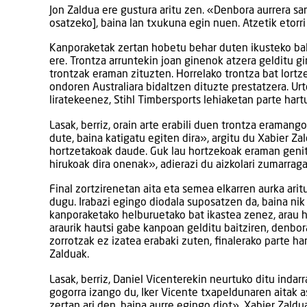
Jon Zaldua ere gustura aritu zen. «Denbora aurrera s
osatzeko], baina lan txukuna egin nuen. Atzetik etorri
Kanporaketak zertan hobetu behar duten ikusteko bali
ere. Trontza arruntekin joan ginenok atzera gelditu g
trontzak eraman zituzten. Horrelako trontza bat lortz
ondoren Australiara bidaltzen dituzte prestatzera. Ur
liratekeenez, Stihl Timbersports lehiaketan parte hart
Lasak, berriz, orain arte erabili duen trontza eramang
dute, baina katigatu egiten dira», argitu du Xabier Zal
hortzetakoak daude. Guk lau hortzekoak eraman genit
hirukoak dira onenak», adierazi du aizkolari zumarrag
Final zortzirenetan aita eta semea elkarren aurka arit
dugu. Irabazi egingo diodala suposatzen da, baina nik
kanporaketako helburuetako bat ikastea zenez, arau ha
araurik hautsi gabe kanpoan gelditu baitziren, denbor
zorrotzak ez izatea erabaki zuten, finalerako parte ha
Zalduak.
Lasak, berriz, Daniel Vicenterekin neurtuko ditu indarr
gogorra izango du, Iker Vicente txapeldunaren aitak a
zertan ari den, baina aurre egingo diot». Xabier Zald