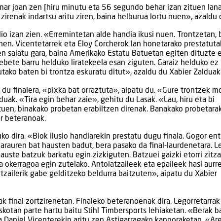
amar joan zen [hiru minutu eta 56 segundo behar izan zituen lan
 zirenak indartsu aritu ziren, baina helburua lortu nuen», azaldu 
o izan zien. «Erremintetan alde handia ikusi nuen. Trontzetan, 
inen. Vicentetarrek eta Eloy Corcherok lan honetarako prestatuta
en saiatu gara, baina Amerikako Estatu Batuetan egiten dituzte 
tebete barru helduko liratekeela esan ziguten. Garaiz helduko ez
utako baten bi trontza eskuratu ditut», azaldu du Xabier Zalduak
o du finalera, «pixka bat orraztuta», aipatu du. «Gure trontzek 
duak. «Tira egin behar zaie», gehitu du Lasak. «Lau, hiru eta bi
uen, binakako probetan erabiltzen direnak. Banakako probetara
ar beteranoak.
uko dira. «Biok ilusio handiarekin prestatu dugu finala. Gogor en
 arauren bat hausten badut, bera pasako da final-laurdenetara. 
uste batzuk barkatu egin zizkiguten. Batzuei gaizki etorri zitza
a okerragoa egin zutelako. Antolatzaileek eta epaileek hasi aurr
rtzailerik gabe gelditzeko beldurra baitzuten», aipatu du Xabier
ak final zortzirenetan. Finaleko beteranoenak dira. Legorretarrak
skotan parte hartu baitu Stihl Timbersports lehiaketan. «Berak b
ua Daniel Vicenterekin aritu zen Astigarragako kanporaketan. «Are