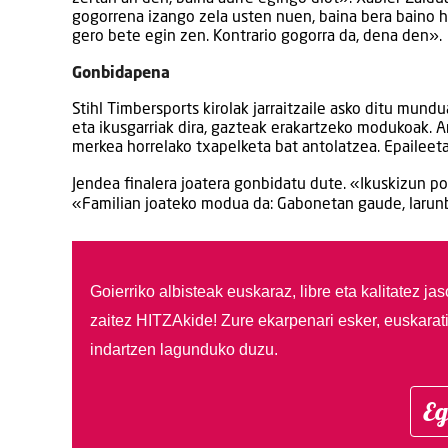
gogorrena izango zela usten nuen, baina bera baino h
gero bete egin zen. Kontrario gogorra da, dena den».
Gonbidapena
Stihl Timbersports kirolak jarraitzaile asko ditu mund
eta ikusgarriak dira, gazteak erakartzeko modukoak. An
merkea horrelako txapelketa bat antolatzea. Epaileetak
Jendea finalera joatera gonbidatu dute. «Ikuskizun pol
«Familian joateko modua da: Gabonetan gaude, larunb
Goierriko albisteak euskaraz, libre eta kalitatez ja
zaitez HITZAkide!
Zure ekarpenari esker, euskarat
indartzen lagunduko duzu.
Eg