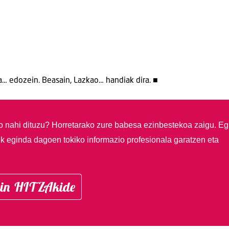
ta… edozein. Beasain, Lazkao… handiak dira. ■
so nahi dituzu?
Horretarako zure babesa ezinbestekoa zaigu. Eg
ik eginda dagoen tokiko informazio profesionala garatzen eta
in HITZAkide