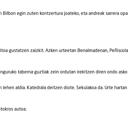
 Bilbon egin zuten kontzertura joateko, eta andreak sarrera opa
ngitoa gustatzen zaizkit. Azken urteetan Benalmadenan, Peñiscol
 Inguruko taberna guztiak zein ordutan irekitzen diren ondo asko 
 lehen aldia. Katedrala deitzen diote. Sekulakoa da. Urte hartan
utokros autoa.