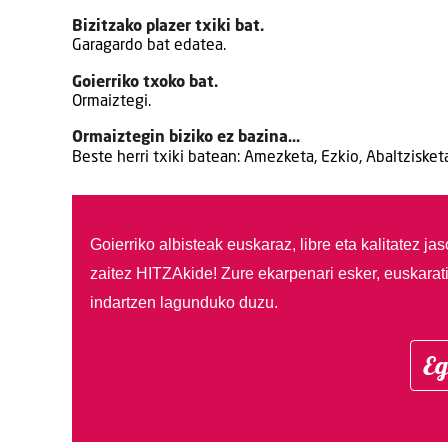
Bizitzako plazer txiki bat.
Garagardo bat edatea.
Goierriko txoko bat.
Ormaiztegi.
Ormaiztegin biziko ez bazina…
Beste herri txiki batean: Amezketa, Ezkio, Abaltziske
Goierriko albisteak euskaraz, libre eta kalitatez ja
zaitez HITZAkide!
Zure ekarpenari esker, euskarat
indartzen lagunduko duzu.
Eg