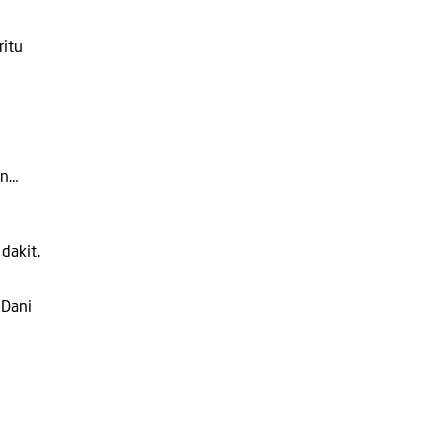
ritu
an…
dakit.
 Dani