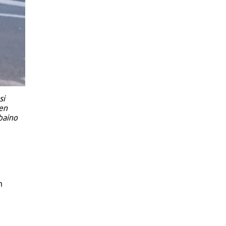
si
men
 baino
n