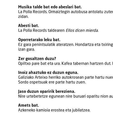
Musika talde bat edo abeslari bat.
La Polla Records. Ormaiztegin autobusa antolatu zuten
zidan.
Abesti bat.
La Polla Records taldearen
Ellos dicen mierda
.
Oporretarako leku bat.
Ez gara penintsulatik ateratzen. Hondartza eta txiri
izan gara.
Zer gosaltzen duzu?
Opiltxo pare bat eta ura. Kafea tabernan hartzen dut.
Inoiz ahaztuko ez duzun eguna.
Galiziako Arteixo herriko autokrosean parte hartu nuen
Sordo ospetsuak ere parte hartu zuen.
Jaso duzun oparirik bereziena.
Nire urtebetetze egunean nire buruari oparitu nion a
Amets bat.
Azkeneko kamioia erostea eta jubilatzea.