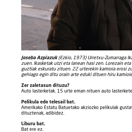
Joseba Azpiazuk
(Ezkio, 1973) Urretxu-Zumarraga Ikast
zuen. Ikasketak utzi eta lanean hasi zen. Lorezain eta
guztiak eskuratu zituen. 22 urterekin kamioia erosi zu
gehiago egin ditu orain arte eduki dituen hiru kamioi
Zer zaletasun dituzu?
Auto lasterketak. 15 urte eman nituen auto lasterketet
Pelikula edo telesail bat.
Amerikako Estatu Batuetako akziozko pelikulak gusta
dituztenak, adibidez.
Liburu bat.
Bat ere ez.