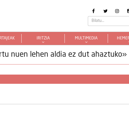
RTAJEAK
IRITZIA
MULTIMEDIA
HEME
rtu nuen lehen aldia ez dut ahaztuko»