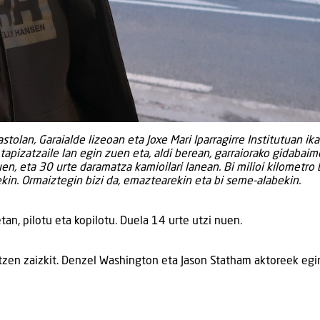
olan, Garaialde lizeoan eta Joxe Mari Iparragirre Institutuan ika
 tapizatzaile lan egin zuen eta, aldi berean, garraiorako gidabai
en, eta 30 urte daramatza kamioilari lanean. Bi milioi kilometro
ekin. Ormaiztegin bizi da, emaztearekin eta bi seme-alabekin.
an, pilotu eta kopilotu. Duela 14 urte utzi nuen.
tzen zaizkit. Denzel Washington eta Jason Statham aktoreek egi