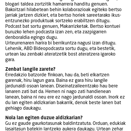
blogari taldea zortzitik hamarrera handitu genuen.
Bakoitzari hilabetean behin kolaborazioak egiteko bertso
jarriak jartzen dizkiet, eta bertso horiek sareetarako ikus-
entzunezko produktuak sortzeko erabiltzen ditugu.
Podcast bat sortu genuen, Makarrizketak. Bertso kontuei
buruzko lehen podcasta izan zen, eta zazpigarren
denboraldia egingo dugu.
Urteurrenaren harira bi berrikuntza nagusi izan ditugu.
Lehenik, ABD Bideopodcasta sortu dugu, eta bestetik,
urtean lau zenbaki ateratzetik bost ateratzera igaroko
gara.
Zenbat langile zarete?
Erredakzio batzorde finkoan, hau da, beti elkartzen
garenak, hiru lagun gara. Baina ez gara hiru langile
jardunaldi osoan lanean. Diseinatzaileentzako hau bere
lanaren zati bat da. Hemen ni nago zati handienean
lanean, baina ni neu ere ez nago jardunaldi osoan. Inork ez
du lan egiten aldizkarian bakarrik, denok beste lanen bat
gehiago daukagu.
Nola lan egiten duzue aldizkarian?
Gu ez gaude gaurkotasunak baldintzatuta. Orduan, edukiak
lasaitasun batekin lantzeko aukera daukagu. Urtean zehar