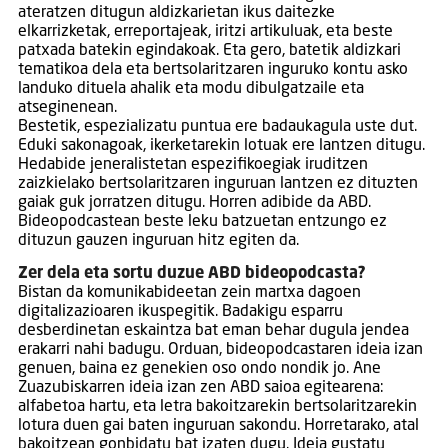
ateratzen ditugun aldizkarietan ikus daitezke
elkarrizketak, erreportajeak, iritzi artikuluak, eta beste
patxada batekin egindakoak. Eta gero, batetik aldizkari
tematikoa dela eta bertsolaritzaren inguruko kontu asko
landuko dituela ahalik eta modu dibulgatzaile eta
atseginenean.
Bestetik, espezializatu puntua ere badaukagula uste dut.
Eduki sakonagoak, ikerketarekin lotuak ere lantzen ditugu.
Hedabide jeneralistetan espezifikoegiak iruditzen
zaizkielako bertsolaritzaren inguruan lantzen ez dituzten
gaiak guk jorratzen ditugu. Horren adibide da ABD.
Bideopodcastean beste leku batzuetan entzungo ez
dituzun gauzen inguruan hitz egiten da.
Zer dela eta sortu duzue ABD bideopodcasta?
Bistan da komunikabideetan zein martxa dagoen
digitalizazioaren ikuspegitik. Badakigu esparru
desberdinetan eskaintza bat eman behar dugula jendea
erakarri nahi badugu. Orduan, bideopodcastaren ideia izan
genuen, baina ez genekien oso ondo nondik jo. Ane
Zuazubiskarren ideia izan zen ABD saioa egitearena:
alfabetoa hartu, eta letra bakoitzarekin bertsolaritzarekin
lotura duen gai baten inguruan sakondu. Horretarako, atal
bakoitzean gonbidatu bat izaten dugu. Ideia gustatu