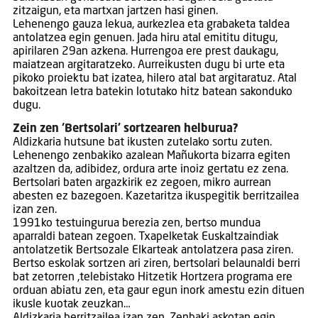
zitzaigun, eta martxan jartzen hasi ginen.
Lehenengo gauza lekua, aurkezlea eta grabaketa taldea
antolatzea egin genuen. Jada hiru atal emititu ditugu,
apirilaren 29an azkena. Hurrengoa ere prest daukagu,
maiatzean argitaratzeko. Aurreikusten dugu bi urte eta
pikoko proiektu bat izatea, hilero atal bat argitaratuz. Atal
bakoitzean letra batekin lotutako hitz batean sakonduko
dugu.
Zein zen ‘Bertsolari’ sortzearen helburua?
Aldizkaria hutsune bat ikusten zutelako sortu zuten.
Lehenengo zenbakiko azalean Mañukorta bizarra egiten
azaltzen da, adibidez, ordura arte inoiz gertatu ez zena.
Bertsolari baten argazkirik ez zegoen, mikro aurrean
abesten ez bazegoen. Kazetaritza ikuspegitik berritzailea
izan zen.
1991ko testuingurua berezia zen, bertso mundua
aparraldi batean zegoen. Txapelketak Euskaltzaindiak
antolatzetik Bertsozale Elkarteak antolatzera pasa ziren.
Bertso eskolak sortzen ari ziren, bertsolari belaunaldi berri
bat zetorren ,telebistako Hitzetik Hortzera programa ere
orduan abiatu zen, eta gaur egun inork amestu ezin dituen
ikusle kuotak zeuzkan…
Aldizkaria berritzailea izan zen. Zenbaki askotan egin