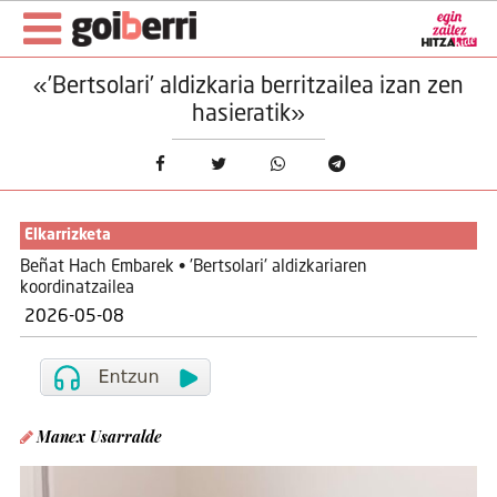
«’Bertsolari’ aldizkaria berritzailea izan zen
hasieratik»
Elkarrizketa
Beñat Hach Embarek • 'Bertsolari' aldizkariaren
koordinatzailea
2026-05-08
Manex Usarralde