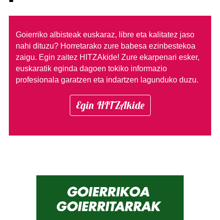
■
Goierriko albisteak euskaraz, libre eta kalitatez jaso
nahi dituzu?
Horretarako zure babesa ezinbestekoa
zaigu. Egin zaitez HITZAkide!
Zure ekarpenari esker,
euskaratik eginda dagoen tokiko informazio
profesionala garatzen eta indartzen lagunduko duzu.
Egin HITZAkide