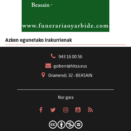
Azken egunetako irakurrienak
943 16 00 56
goiberri@hitza.eus
Oriamendi, 32 – BEASAIN
Nor gara