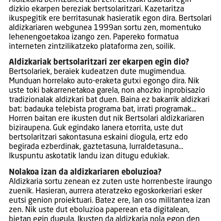
dizkio ekarpen bereziak bertsolaritzari. Kazetaritza
ikuspegitik ere berritasunak hasieratik egon dira. Bertsolari
aldizkariaren webgunea 1999an sortu zen, momentuko
lehenengoetakoa izango zen. Papereko formatua
interneten zintzilikatzeko plataforma zen, soilik.
Aldizkariak bertsolaritzari zer ekarpen egin dio?
Bertsolariek, beraiek kudeatzen dute mugimendua.
Munduan horrelako auto-eraketa gutxi egongo dira. Nik
uste toki bakarrenetakoa garela, non ahozko inprobisazio
tradizionalak aldizkari bat duen. Baina ez bakarrik aldizkari
bat: badauka telebista programa bat, irrati programak…
Horren baitan ere ikusten dut nik Bertsolari aldizkariaren
biziraupena. Guk egindako lanera etorrita, uste dut
bertsolaritzari sakontasuna eskaini diogula, ertz edo
begirada ezberdinak, gaztetasuna, lurraldetasuna…
Ikuspuntu askotatik landu izan ditugu edukiak.
Nolakoa izan da aldizkariaren eboluzioa?
Aldizkaria sortu zenean ez zuten uste horrenbeste iraungo
zuenik. Hasieran, aurrera ateratzeko egoskorkeriari esker
eutsi genion proiektuari. Batez ere, lan oso militantea izan
zen. Nik uste dut eboluzioa paperean eta digitalean,
bietan egin dugula. Ikusten da aldizkaria nola egon den