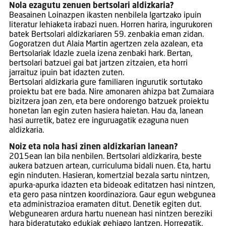
Nola ezagutu zenuen bertsolari aldizkaria?
Beasainen Loinazpen ikasten nenbilela Igartzako ipuin
literatur lehiaketa irabazi nuen. Horren harira, ingurukoren
batek Bertsolari aldizkariaren 59. zenbakia eman zidan.
Gogoratzen dut Alaia Martin agertzen zela azalean, eta
Bertsolariak Idazle zuela izena zenbaki hark. Bertan,
bertsolari batzuei gai bat jartzen zitzaien, eta horri
jarraituz ipuin bat idazten zuten.
Bertsolari aldizkaria gure familiaren ingurutik sortutako
proiektu bat ere bada. Nire amonaren ahizpa bat Zumaiara
bizitzera joan zen, eta bere ondorengo batzuek proiektu
honetan lan egin zuten hasiera haietan. Hau da, lanean
hasi aurretik, batez ere inguruagatik ezaguna nuen
aldizkaria.
Noiz eta nola hasi zinen aldizkarian lanean?
2015ean lan bila nenbilen. Bertsolari aldizkarira, beste
aukera batzuen artean, curriculuma bidali nuen. Eta, hartu
egin ninduten. Hasieran, komertzial bezala sartu nintzen,
apurka-apurka idazten eta bideoak editatzen hasi nintzen,
eta gero pasa nintzen koordinaziora. Gaur egun webgunea
eta administrazioa eramaten ditut. Denetik egiten dut.
Webgunearen ardura hartu nuenean hasi nintzen bereziki
hara bideratutako edukiak gehiago lantzen. Horregatik,