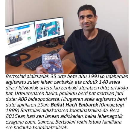
Bertsolari aldizkariak 35 urte bete ditu 1991ko udaberrian
argitaratu zuten lehen zenbakia, eta ordutik 140 atera
dira. Aldizkariak urtero lau zenbaki ateratzen ditu, urtaroko
bat. Urteurrenaren harira, proiektu berri bat martxan jarri
dute: ABD bideopodcasta. Hirugarren atala argitaratu berri
dute apirilaren 29an.
Beñat Hach Embarek
(Ormaiztegi,
1989) Bertsolari aldizkariaren koordinatzailea da. Bera
2015ean hasi zen lanean aldizkarian, baina lehenagotik
ezaguna zuen. Gainera, Bertsolari-rekin lotura familiarra
ere badauka koordinatzaileak.