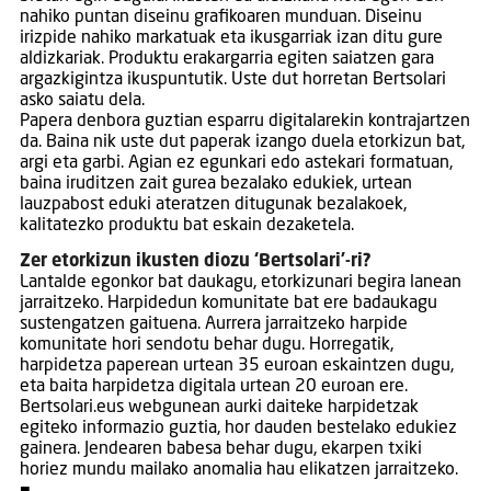
nahiko puntan diseinu grafikoaren munduan. Diseinu
irizpide nahiko markatuak eta ikusgarriak izan ditu gure
aldizkariak. Produktu erakargarria egiten saiatzen gara
argazkigintza ikuspuntutik. Uste dut horretan Bertsolari
asko saiatu dela.
Papera denbora guztian esparru digitalarekin kontrajartzen
da. Baina nik uste dut paperak izango duela etorkizun bat,
argi eta garbi. Agian ez egunkari edo astekari formatuan,
baina iruditzen zait gurea bezalako edukiek, urtean
lauzpabost eduki ateratzen ditugunak bezalakoek,
kalitatezko produktu bat eskain dezaketela.
Zer etorkizun ikusten diozu ‘Bertsolari’-ri?
Lantalde egonkor bat daukagu, etorkizunari begira lanean
jarraitzeko. Harpidedun komunitate bat ere badaukagu
sustengatzen gaituena. Aurrera jarraitzeko harpide
komunitate hori sendotu behar dugu. Horregatik,
harpidetza paperean urtean 35 euroan eskaintzen dugu,
eta baita harpidetza digitala urtean 20 euroan ere.
Bertsolari.eus webgunean aurki daiteke harpidetzak
egiteko informazio guztia, hor dauden bestelako edukiez
gainera. Jendearen babesa behar dugu, ekarpen txiki
horiez mundu mailako anomalia hau elikatzen jarraitzeko.