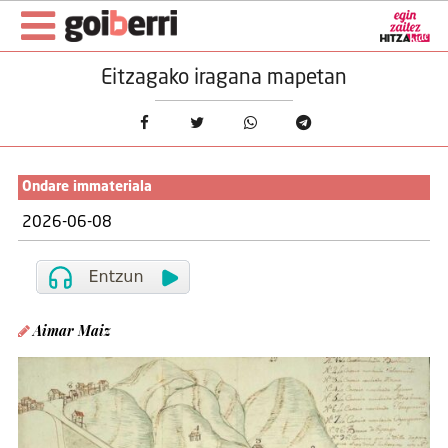
Eitzagako iragana mapetan
Ondare immateriala
2026-06-08
Aimar Maiz