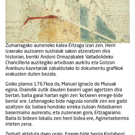
Zumarragako aurreneko kalea Eitzaga izan zen. Herri
izaerako auzoaren sustraiak sakon atzeratzen dira
historian, berriki Andoni Ormazabalek Valladolideko
Chancilleria auzitegiko artxiboan aurkitu eta Gotzon
Aranburu kazetariak zabaldutako bi dokumentu grafikok
erakusten duten bezala.
Goiko planoa 1767koa da, Manuel Ignacio de Muruak
egina. Oraindik zutik dauden baserri ugari agertzen dira
bertan, baita garai hartan egin zen ‘kotxeen errege-bide
berria’ ere. Lehenagoko bide nagusia nondik zen ere garbi
azaltzen da: bailara hondoko erreka-zuloan Aldasbarren
baserriraino aurreratu, eta zuzenean gora, Eitzagaraino.
Baita bi bideen lokailu zen herri bidea ere, Agirretxeberrira
irteten zena.
Zerbait aldatuta dago orain. Errege-bide berria Kortaberri