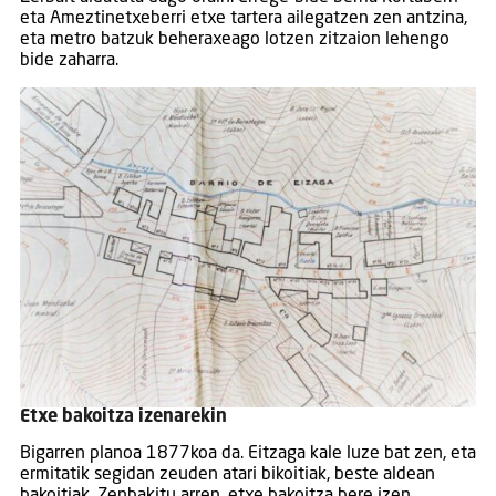
eta Ameztinetxeberri etxe tartera ailegatzen zen antzina,
eta metro batzuk beheraxeago lotzen zitzaion lehengo
bide zaharra.
Etxe bakoitza izenarekin
Bigarren planoa 1877koa da. Eitzaga kale luze bat zen, eta
ermitatik segidan zeuden atari bikoitiak, beste aldean