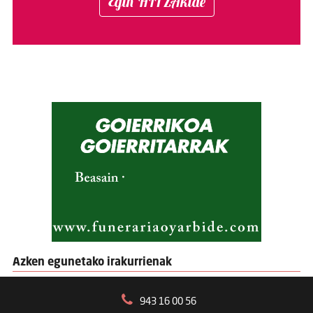
Egin HITZAkide
Azken egunetako irakurrienak
943 16 00 56