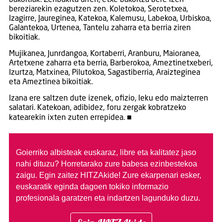
bakoitiak. Zenbakitu arren, etxe bakoitza bere izen
bereziarekin ezagutzen zen. Koletokoa, Serotetxea,
Izagirre, Jaureginea, Katekoa, Kalemusu, Labekoa, Urbiskoa,
Galantekoa, Urtenea, Tantelu zaharra eta berria ziren
bikoitiak.
Mujikanea, Junrdangoa, Kortaberri, Aranburu, Maioranea,
Artetxene zaharra eta berria, Barberokoa, Ameztinetxeberi,
Izurtza, Matxinea, Pilutokoa, Sagastiberria, Araizteginea
eta Ameztinea bikoitiak.
Izana ere saltzen dute izenek, ofizio, leku edo maizterren
salatari. Katekoan, adibidez, foru zergak kobratzeko
katearekin ixten zuten errepidea. ■
Goierriko albisteak euskaraz, libre eta kalitatez jaso
nahi dituzu?
Horretarako zure babesa ezinbestekoa
zaigu. Egin zaitez HITZAkide!
Zure ekarpenari esker,
euskaratik eginda dagoen tokiko informazio
profesionala garatzen eta indartzen lagunduko duzu.