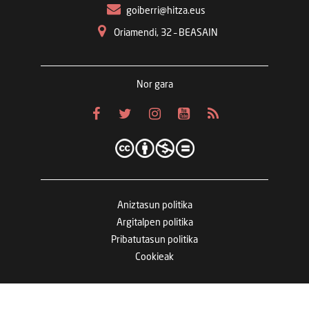
goiberri@hitza.eus
Oriamendi, 32 – BEASAIN
Nor gara
Aniztasun politika
Argitalpen politika
Pribatutasun politika
Cookieak