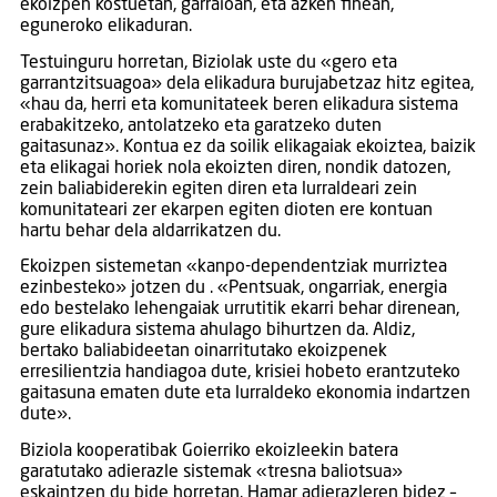
ekoizpen kostuetan, garraioan, eta azken finean,
eguneroko elikaduran.
Testuinguru horretan, Biziolak uste du «gero eta
garrantzitsuagoa» dela elikadura burujabetzaz hitz egitea,
«hau da, herri eta komunitateek beren elikadura sistema
erabakitzeko, antolatzeko eta garatzeko duten
gaitasunaz». Kontua ez da soilik elikagaiak ekoiztea, baizik
eta elikagai horiek nola ekoizten diren, nondik datozen,
zein baliabiderekin egiten diren eta lurraldeari zein
komunitateari zer ekarpen egiten dioten ere kontuan
hartu behar dela aldarrikatzen du.
Ekoizpen sistemetan «kanpo-dependentziak murriztea
ezinbesteko» jotzen du . «Pentsuak, ongarriak, energia
edo bestelako lehengaiak urrutitik ekarri behar direnean,
gure elikadura sistema ahulago bihurtzen da. Aldiz,
bertako baliabideetan oinarritutako ekoizpenek
erresilientzia handiagoa dute, krisiei hobeto erantzuteko
gaitasuna ematen dute eta lurraldeko ekonomia indartzen
dute».
Biziola kooperatibak Goierriko ekoizleekin batera
garatutako adierazle sistemak «tresna baliotsua»
eskaintzen du bide horretan. Hamar adierazleren bidez –