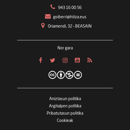
943 16 00 56
goiberri@hitza.eus
Oriamendi, 32 – BEASAIN
Nor gara
Aniztasun politika
Argitalpen politika
Pribatutasun politika
Cookieak