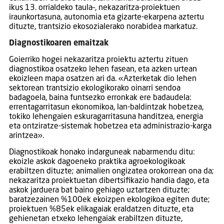
ikus 13. orrialdeko taula–, nekazaritza-proiektuen
iraunkortasuna, autonomia eta gizarte-ekarpena aztertu
dituzte, trantsizio ekosozialerako norabidea markatuz.
Diagnostikoaren emaitzak
Goierriko hogei nekazaritza proiektu aztertu zituen
diagnostikoa osatzeko lehen fasean, eta azken urtean
ekoizleen mapa osatzen ari da. «Azterketak dio lehen
sektorean trantsizio ekologikorako oinarri sendoa
badagoela, baina funtsezko erronkak ere badaudela:
errentagarritasun ekonomikoa, lan-baldintzak hobetzea,
tokiko lehengaien eskuragarritasuna handitzea, energia
eta ontziratze-sistemak hobetzea eta administrazio-karga
arintzea».
Diagnostikoak honako indarguneak nabarmendu ditu:
ekoizle askok dagoeneko praktika agroekologikoak
erabiltzen dituzte; animalien ongizatea orokorrean ona da;
nekazaritza proiektuetan dibertsifikazio handia dago, eta
askok jarduera bat baino gehiago uztartzen dituzte;
baratzezainen %100ek ekoizpen ekologikoa egiten dute;
proiektuen %85ek elikagaiak eraldatzen dituzte, eta
gehienetan etxeko lehengaiak erabiltzen dituzte,