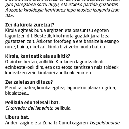
giro paregabea sortu dugu, eta etxeko partida guztietan
Auzoeta kiroldegia herritarrez lepo ikustea izugarria izan
da».
Zer da kirola zuretzat?
Kirola egiteak burua argitzen eta osasuntsu egoten
laguntzen dit. Bestetik, kirol mota guztiak jarraitzea
gustatzen zait. Askotan forofoegia ere banaizela esango
nuke, baina, niretzat, kirola bizitzeko modu bat da.
Kirola, kantxatik ala aulkitik?
Oraintxe bertan, aulkitik. Kirolarien laguntzaileak
ezinbestekoak dira, eta oso eroso sentitzen naiz taldeak
kudeatzen zein kirolariei aholkuak ematen.
Zer zaletasun dituzu?
Mendira joatea, korrika egitea, lagunekin planak egitea,
bidaiatzea…
Pelikula edo telesail bat.
El corredor del laberinto
pelikula.
Liburu bat.
Ander Izagirre eta Zuhaitz Gurrutxagaren
Txapeldunorde
.