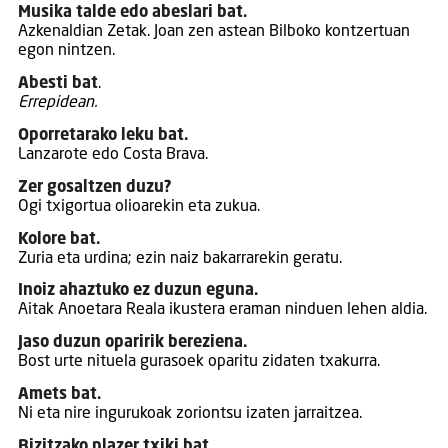
Musika talde edo abeslari bat.
Azkenaldian Zetak. Joan zen astean Bilboko kontzertuan
egon nintzen.
Abesti bat
.
Errepidean.
Oporretarako leku bat.
Lanzarote edo Costa Brava.
Zer gosaltzen duzu?
Ogi txigortua olioarekin eta zukua.
Kolore bat.
Zuria eta urdina; ezin naiz bakarrarekin geratu.
Inoiz ahaztuko ez duzun eguna.
Aitak Anoetara Reala ikustera eraman ninduen lehen aldia.
Jaso duzun oparirik bereziena.
Bost urte nituela gurasoek oparitu zidaten txakurra.
Amets bat.
Ni eta nire ingurukoak zoriontsu izaten jarraitzea.
Bizitzako plazer txiki bat.