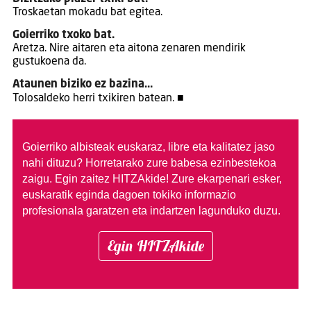
Troskaetan mokadu bat egitea.
Goierriko txoko bat.
Aretza. Nire aitaren eta aitona zenaren mendirik
gustukoena da.
Ataunen biziko ez bazina…
Tolosaldeko herri txikiren batean. ■
Goierriko albisteak euskaraz, libre eta kalitatez jaso
nahi dituzu?
Horretarako zure babesa ezinbestekoa
zaigu. Egin zaitez HITZAkide!
Zure ekarpenari esker,
euskaratik eginda dagoen tokiko informazio
profesionala garatzen eta indartzen lagunduko duzu.
Egin HITZAkide