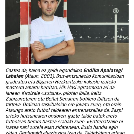
Gaztea da, baina ez geldi egondakoa
Endika Apalategi
Labaien
(Ataun, 2001). Ikus-entzunezko Komunikazioan
graduatua eta Bigarren Hezkuntzako irakasle izateko
masterra amaitu berritan, Hik Hasi egitasmoan ari da
lanean. Kirolzale «sutsua», pilotan ibilia, Iraitz
Zubizarretaren eta Beñat Senarren botilero ibiltzen da
tarteka. Ordizian saskibaloian ere jokatu zuen, eta orain
Ataungo areto futbol taldearen entrenatzailea da. Zazpi
urteko hutsunearen ondoren, gazte talde batek areto
futbolean berriro hastea erabaki zuen. «Entrenatzaile ni
izatea nahi zutela esan zidatenean, ilusio handia egin
zidan. Denboraldi ahaztezina izan da. Taldekideon artean