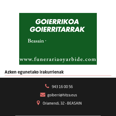
Azken egunetako irakurrienak
943 16 00 56
goiberri@hitza.eus
Oriamendi, 32 – BEASAIN