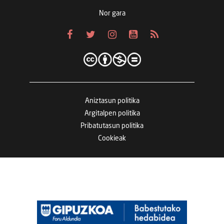
Nor gara
Aniztasun politika
Argitalpen politika
Pribatutasun politika
Cookieak