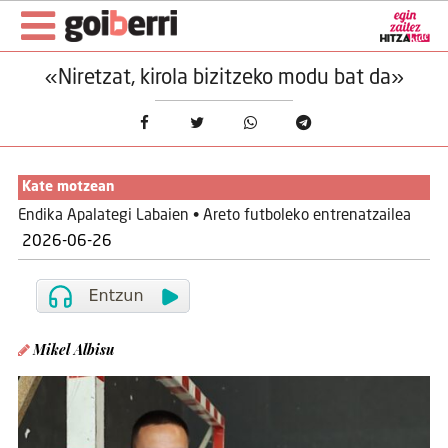
«Niretzat, kirola bizitzeko modu bat da»
Kate motzean
Endika Apalategi Labaien • Areto futboleko entrenatzailea
2026-06-26
Mikel Albisu