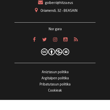
goiberri@hitza.eus
Oriamendi, 32 – BEASAIN
Nor gara
Aniztasun politika
Argitalpen politika
Pribatutasun politika
Cookieak