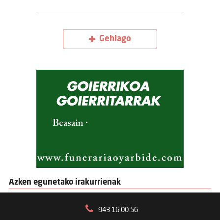
Gehiago
Azken egunetako irakurrienak
943 16 00 56