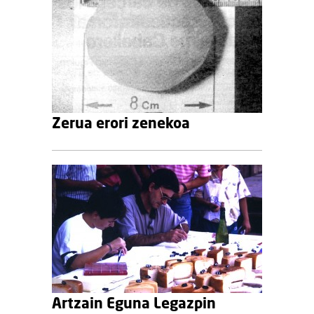
Zerua erori zenekoa
Artzain Eguna Legazpin