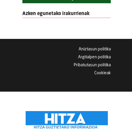
Azken egunetako irakurrienak
Aniztasun politika
Argitalpen politika
Pribatutasun politika
Cookieak