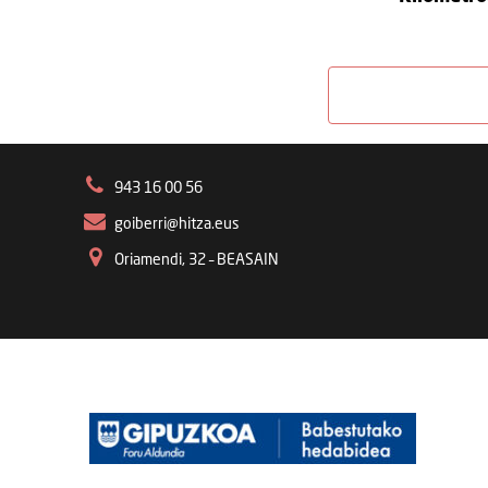
943 16 00 56
goiberri@hitza.eus
Oriamendi, 32 – BEASAIN