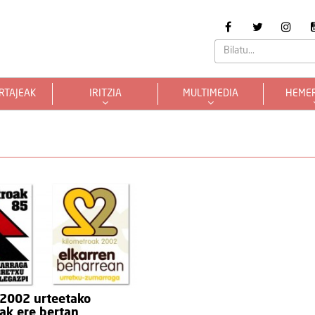
RTAJEAK
IRITZIA
MULTIMEDIA
HEME
 2002 urteetako
ak ere bertan