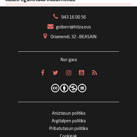
Azken egunetako irakurrienak
943 16 00 56
goiberri@hitza.eus
Oriamendi, 32 – BEASAIN
Nor gara
Aniztasun politika
Argitalpen politika
Pribatutasun politika
Cookieak