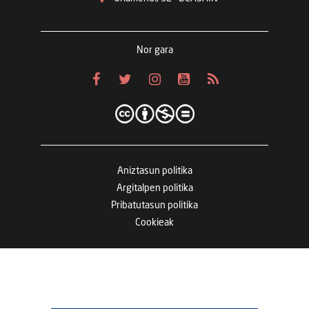
Nor gara
Aniztasun politika
Argitalpen politika
Pribatutasun politika
Cookieak