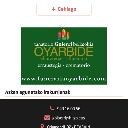
Gehiago
Azken egunetako irakurrienak
943 16 00 56
goiberri@hitza.eus
Oriamendi, 32 – BEASAIN