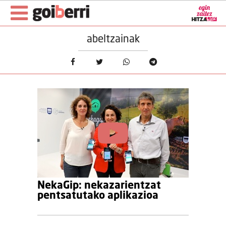
abeltzainak
NekaGip: nekazarientzat
pentsatutako aplikazioa