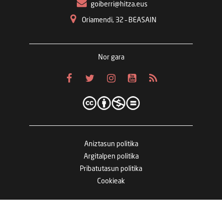
goiberri@hitza.eus
Oriamendi, 32 – BEASAIN
Nor gara
Aniztasun politika
Argitalpen politika
Pribatutasun politika
Cookieak