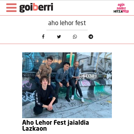
aho lehor fest
Aho Lehor Fest jaialdia
Lazkaon