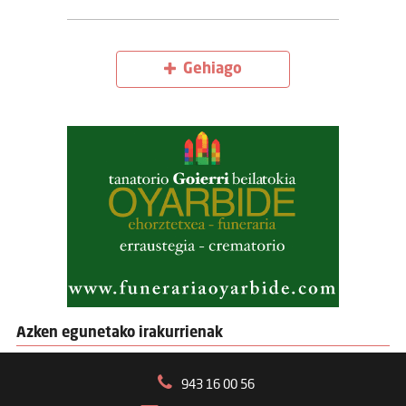
Gehiago
Azken egunetako irakurrienak
943 16 00 56