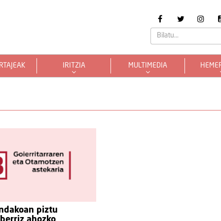
RTAJEAK
IRITZIA
MULTIMEDIA
HEME
ndakoan piztu
 berriz ahozko