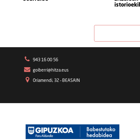
istorioek
943 16 00 56
goiberri@hitza.eus
Oriamendi, 32 – BEASAIN