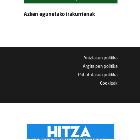
Azken egunetako irakurrienak
Aniztasun politika
Argitalpen politika
Pribatutasun politika
Cookieak