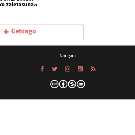
iko zaletasuna»
Gehiago
Nor gara