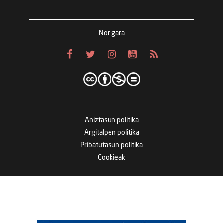
Nor gara
Aniztasun politika
Argitalpen politika
Pribatutasun politika
Cookieak