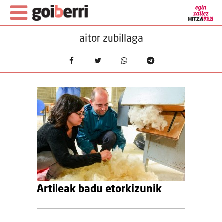
aitor zubillaga
Artileak badu etorkizunik