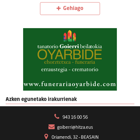
Gehiago
Azken egunetako irakurrienak
943 16 00 56
goiberri@hitza.eus
Oriamendi, 32 – BEASAIN