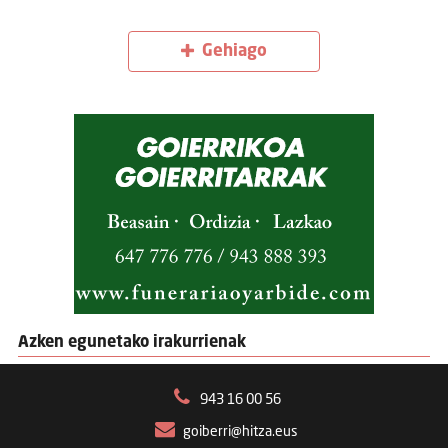
Gehiago
Azken egunetako irakurrienak
943 16 00 56
goiberri@hitza.eus