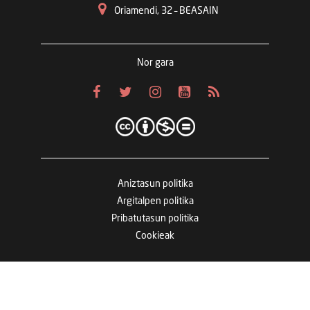
Oriamendi, 32 – BEASAIN
Nor gara
Aniztasun politika
Argitalpen politika
Pribatutasun politika
Cookieak