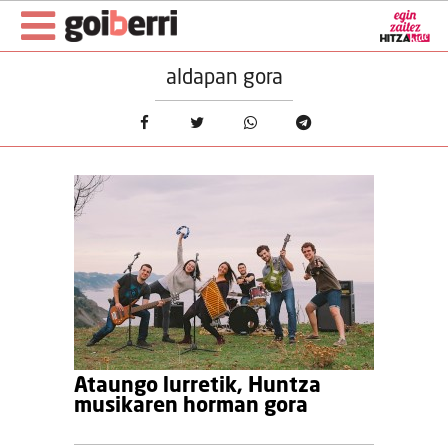
aldapan gora
Ataungo lurretik, Huntza
musikaren horman gora