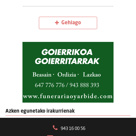
Gehiago
Azken egunetako irakurrienak
943 16 00 56