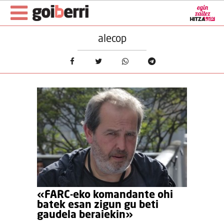
alecop
«FARC-eko komandante ohi
batek esan zigun gu beti
gaudela beraiekin»