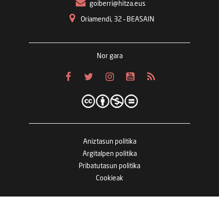
goiberri@hitza.eus
Oriamendi, 32 – BEASAIN
Nor gara
Aniztasun politika
Argitalpen politika
Pribatutasun politika
Cookieak