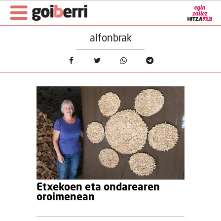
alfonbrak
Etxekoen eta ondarearen
oroimenean