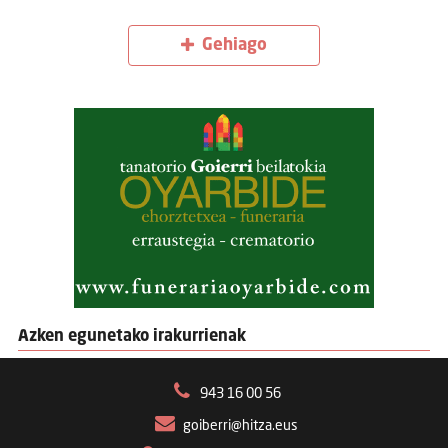
Gehiago
Azken egunetako irakurrienak
943 16 00 56
goiberri@hitza.eus