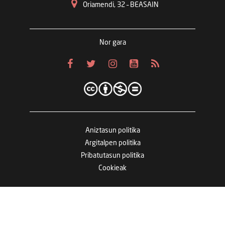
Oriamendi, 32 – BEASAIN
Nor gara
Aniztasun politika
Argitalpen politika
Pribatutasun politika
Cookieak