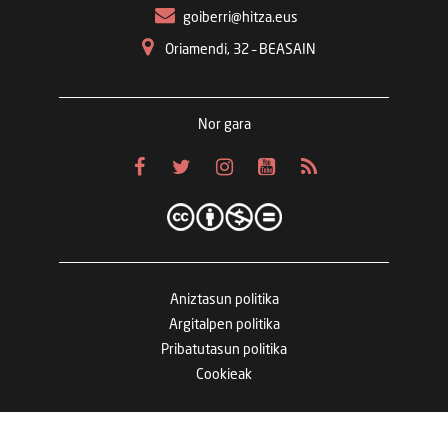
goiberri@hitza.eus
Oriamendi, 32 – BEASAIN
Nor gara
Aniztasun politika
Argitalpen politika
Pribatutasun politika
Cookieak