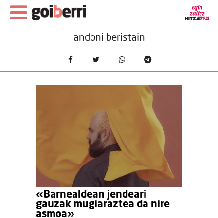
andoni beristain
«Barnealdean jendeari
gauzak mugiaraztea da nire
asmoa»