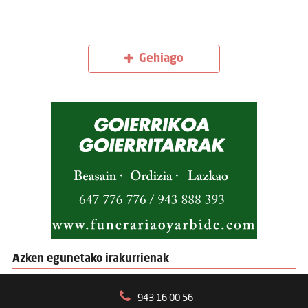
Gehiago
Azken egunetako irakurrienak
943 16 00 56