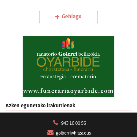
Gehiago
Azken egunetako irakurrienak
943 16 00 56
goiberri@hitza.eus