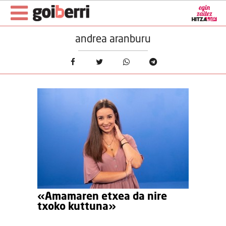
andrea aranburu
«Amamaren etxea da nire
txoko kuttuna»