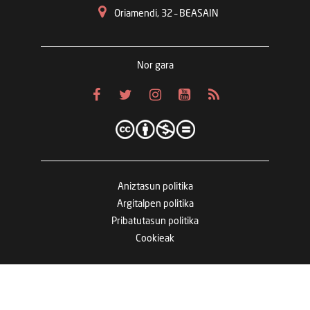
Oriamendi, 32 – BEASAIN
Nor gara
Aniztasun politika
Argitalpen politika
Pribatutasun politika
Cookieak