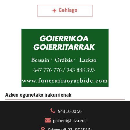
Gehiago
Azken egunetako irakurrienak
943 16 00 56
goiberri@hitza.eus