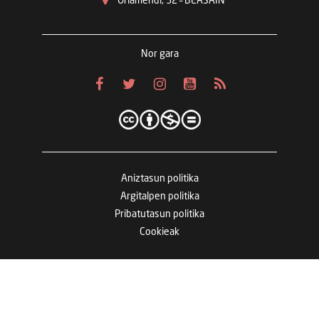
Oriamendi, 32 – BEASAIN
Nor gara
Aniztasun politika
Argitalpen politika
Pribatutasun politika
Cookieak