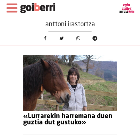
anttoni irastortza
«Lurrarekin harremana duen
guztia dut gustuko»