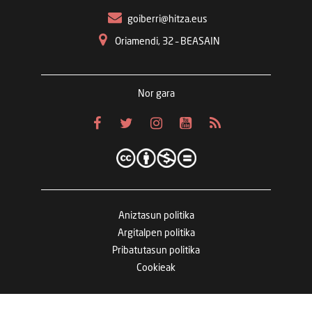
goiberri@hitza.eus
Oriamendi, 32 – BEASAIN
Nor gara
Aniztasun politika
Argitalpen politika
Pribatutasun politika
Cookieak