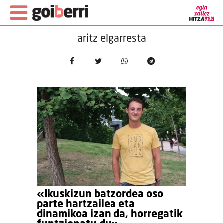
aritz elgarresta
«Ikuskizun batzordea oso
parte hartzailea eta
dinamikoa izan da, horregatik