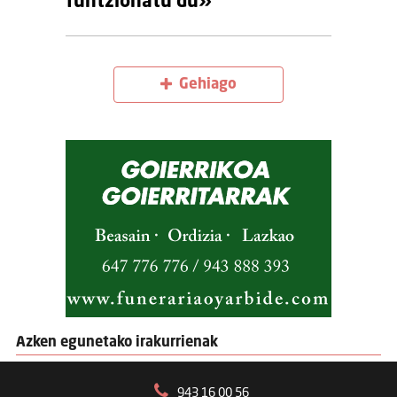
funtzionatu du»
Gehiago
Azken egunetako irakurrienak
943 16 00 56