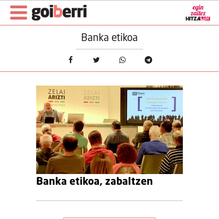
Banka etikoa
Banka etikoa, zabaltzen