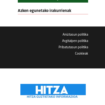
Azken egunetako irakurrienak
Aniztasun politika
Argitalpen politika
Pribatutasun politika
Cookieak