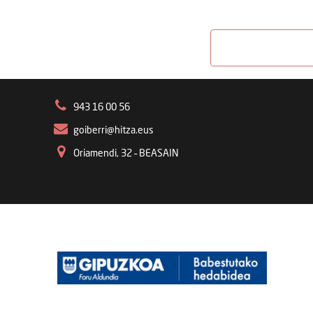
943 16 00 56
goiberri@hitza.eus
Oriamendi, 32 – BEASAIN