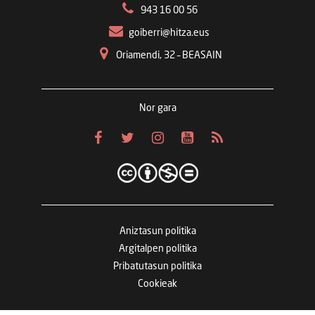
943 16 00 56
goiberri@hitza.eus
Oriamendi, 32 – BEASAIN
Nor gara
Aniztasun politika
Argitalpen politika
Pribatutasun politika
Cookieak