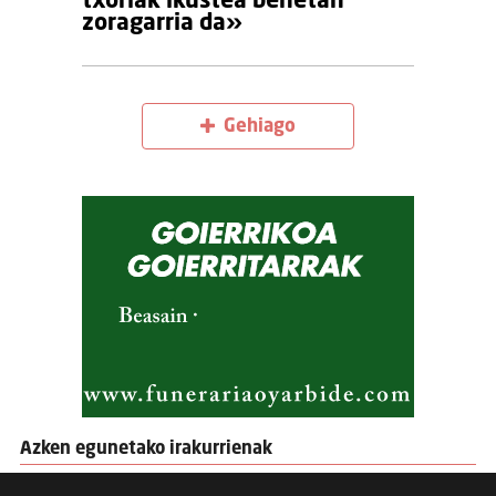
txoriak ikustea benetan
zoragarria da»
Gehiago
Azken egunetako irakurrienak