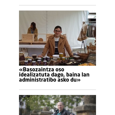
«Basozaintza oso
idealizatuta dago, baina lan
administratibo asko du»