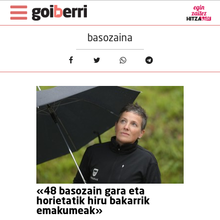
basozaina
«48 basozain gara eta
horietatik hiru bakarrik
emakumeak»