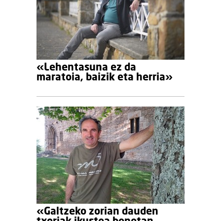
«Lehentasuna ez da
maratoia, baizik eta herria»
«Galtzeko zorian dauden