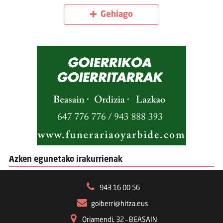
Gehiago
Azken egunetako irakurrienak
943 16 00 56
goiberri@hitza.eus
Oriamendi, 32 – BEASAIN