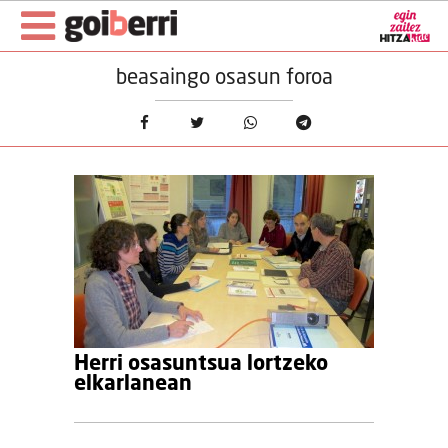
beasaingo osasun foroa
Herri osasuntsua lortzeko
elkarlanean