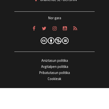
Nor gara
Aniztasun politika
Argitalpen politika
Pribatutasun politika
Cookieak