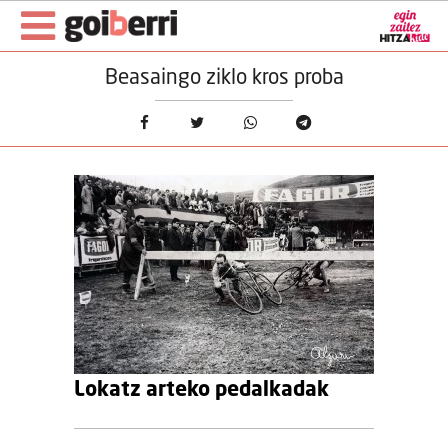
Beasaingo ziklo kros proba
Lokatz arteko pedalkadak