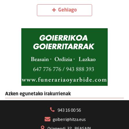
Gehiago
Azken egunetako irakurrienak
943 16 00 56
goiberri@hitza.eus
Oriamendi, 32 – BEASAIN