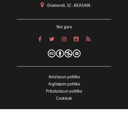
Oriamendi, 32 – BEASAIN
Nor gara
Aniztasun politika
Argitalpen politika
Pribatutasun politika
Cookieak