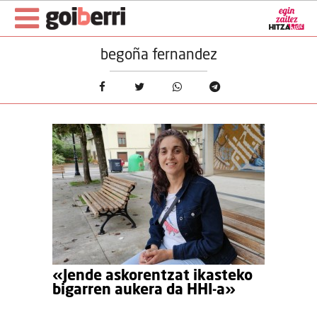
begoña fernandez
«Jende askorentzat ikasteko
bigarren aukera da HHI-a»