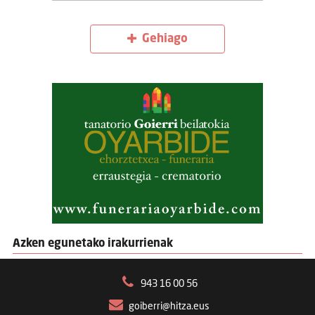
Gehiago
Azken egunetako irakurrienak
943 16 00 56
goiberri@hitza.eus