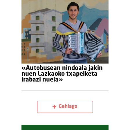
«Autobusean nindoala jakin
nuen Lazkaoko txapelketa
irabazi nuela»
Gehiago