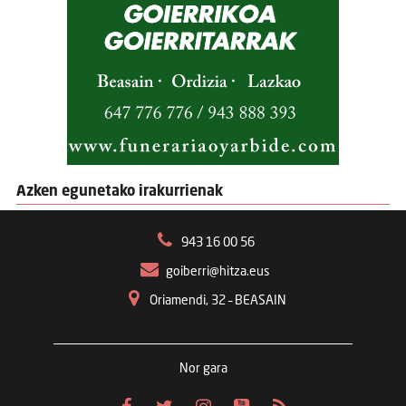
Azken egunetako irakurrienak
943 16 00 56
goiberri@hitza.eus
Oriamendi, 32 – BEASAIN
Nor gara