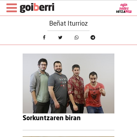
Beñat Iturrioz
Sorkuntzaren biran