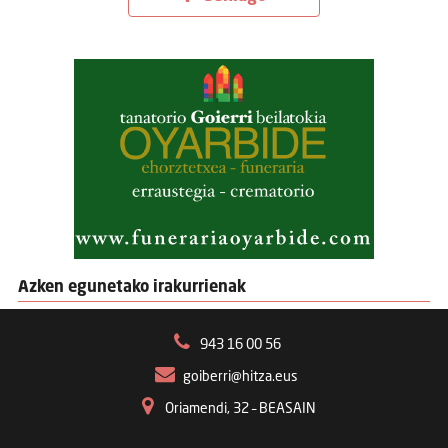
Azken egunetako irakurrienak
943 16 00 56
goiberri@hitza.eus
Oriamendi, 32 – BEASAIN