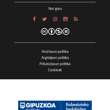
Nor gara
Aniztasun politika
Argitalpen politika
Pribatutasun politika
Cookieak