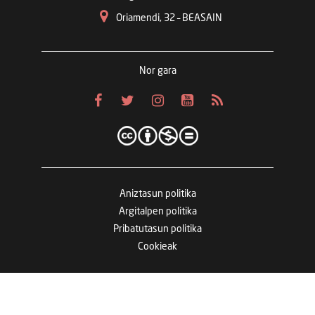
Oriamendi, 32 – BEASAIN
Nor gara
Aniztasun politika
Argitalpen politika
Pribatutasun politika
Cookieak