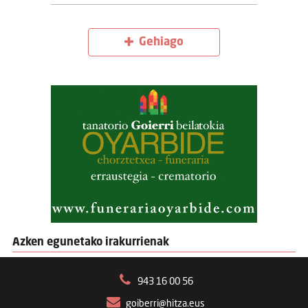
Gehiago
Azken egunetako irakurrienak
943 16 00 56
goiberri@hitza.eus