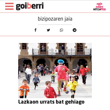
bizipozaren jaia
Lazkaon urrats bat gehiago