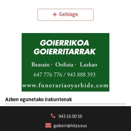
Gehiago
Azken egunetako irakurrienak
943 16 00 56
goiberri@hitza.eus