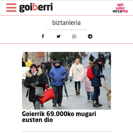
biztanleria
Goierrik 69.000ko mugari
eusten dio