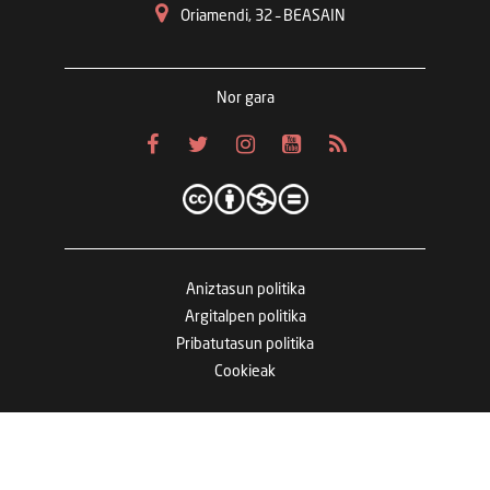
Oriamendi, 32 – BEASAIN
Nor gara
Aniztasun politika
Argitalpen politika
Pribatutasun politika
Cookieak