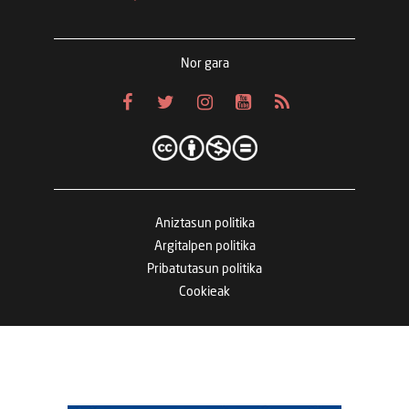
Nor gara
Aniztasun politika
Argitalpen politika
Pribatutasun politika
Cookieak