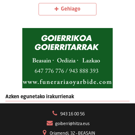
Gehiago
Azken egunetako irakurrienak
943 16 00 56
goiberri@hitza.eus
Oriamendi, 32 – BEASAIN