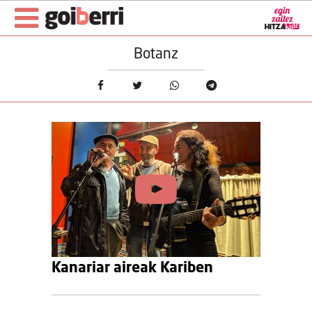
Botanz
Kanariar aireak Kariben