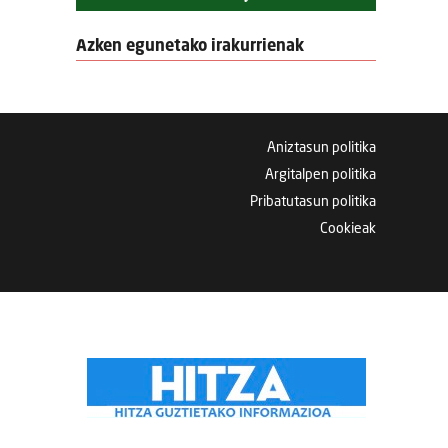
Azken egunetako irakurrienak
Aniztasun politika
Argitalpen politika
Pribatutasun politika
Cookieak