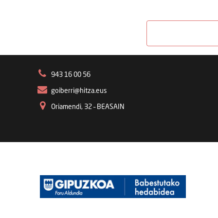
943 16 00 56
goiberri@hitza.eus
Oriamendi, 32 – BEASAIN