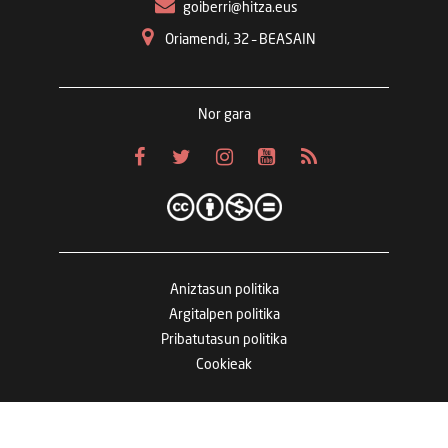
goiberri@hitza.eus
Oriamendi, 32 – BEASAIN
Nor gara
Aniztasun politika
Argitalpen politika
Pribatutasun politika
Cookieak