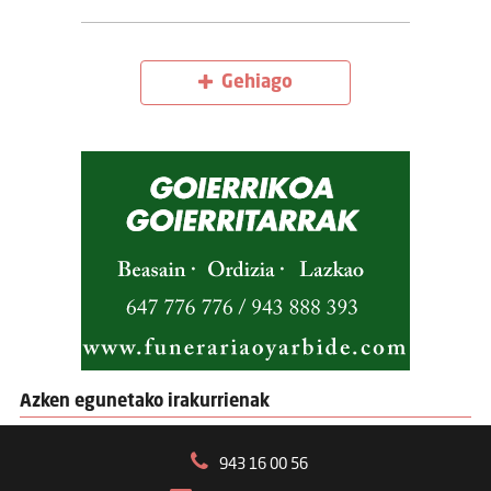
Gehiago
Azken egunetako irakurrienak
943 16 00 56