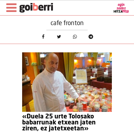
cafe fronton
«Duela 25 urte Tolosako
babarrunak etxean jaten
ziren, ez jatetxeetan»