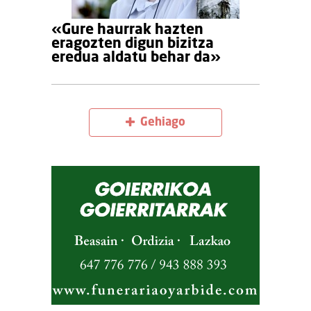
«Gure haurrak hazten
eragozten digun bizitza
eredua aldatu behar da»
Gehiago