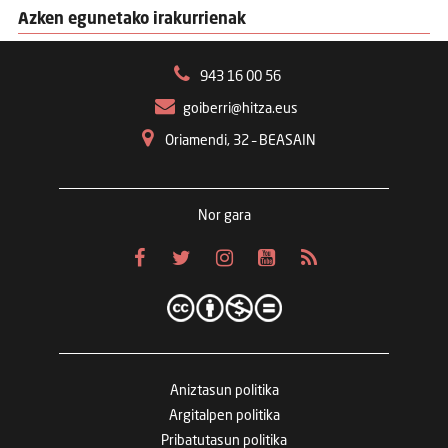
Azken egunetako irakurrienak
943 16 00 56
goiberri@hitza.eus
Oriamendi, 32 – BEASAIN
Nor gara
Aniztasun politika
Argitalpen politika
Pribatutasun politika