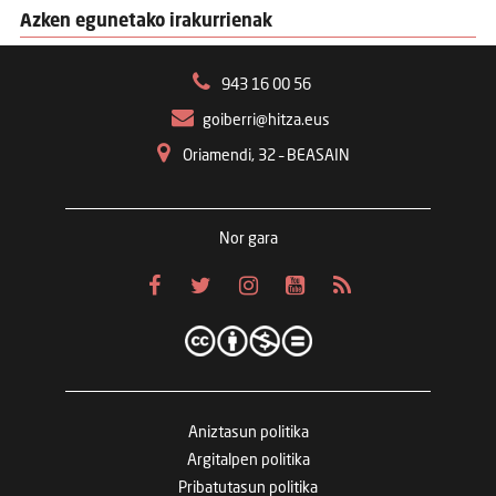
Azken egunetako irakurrienak
943 16 00 56
goiberri@hitza.eus
Oriamendi, 32 – BEASAIN
Nor gara
Aniztasun politika
Argitalpen politika
Pribatutasun politika