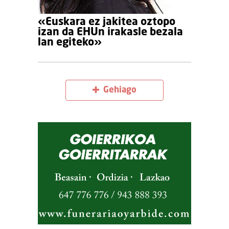
«Euskara ez jakitea oztopo
izan da EHUn irakasle bezala
lan egiteko»
Gehiago