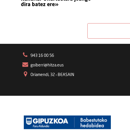
dira batez ere»
943 16 00 56
goiberri@hitza.eus
Oriamendi, 32 – BEASAIN