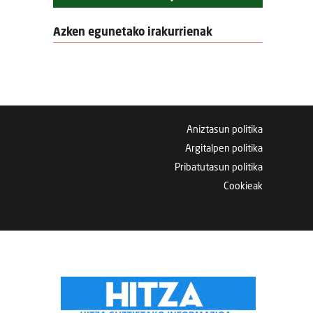
Azken egunetako irakurrienak
Aniztasun politika
Argitalpen politika
Pribatutasun politika
Cookieak