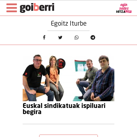
Egoitz Iturbe
Euskal sindikatuak ispiluari
begira