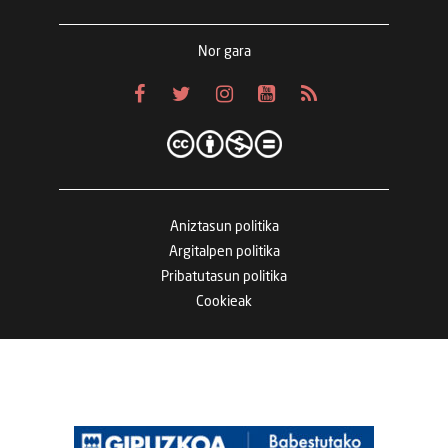
Nor gara
Aniztasun politika
Argitalpen politika
Pribatutasun politika
Cookieak