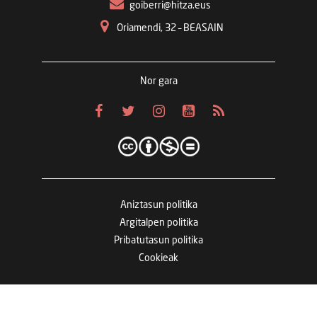
goiberri@hitza.eus
Oriamendi, 32 – BEASAIN
Nor gara
Aniztasun politika
Argitalpen politika
Pribatutasun politika
Cookieak