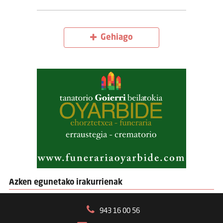
Gehiago
Azken egunetako irakurrienak
943 16 00 56