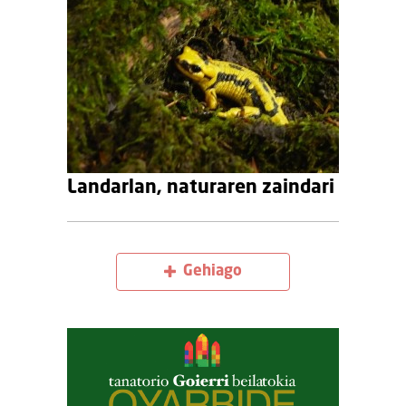
Landarlan, naturaren zaindari
Gehiago