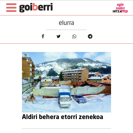
elurra
Aldiri behera etorri zenekoa