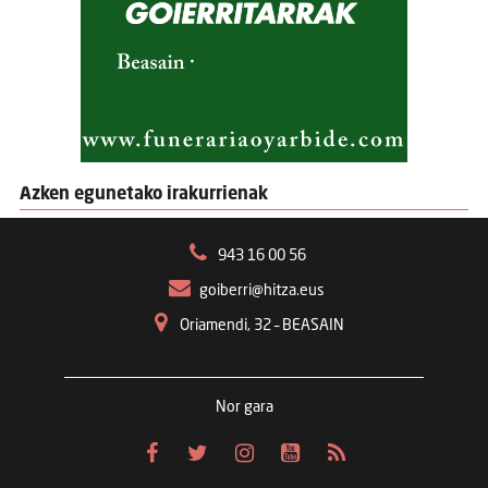
Azken egunetako irakurrienak
943 16 00 56
goiberri@hitza.eus
Oriamendi, 32 – BEASAIN
Nor gara