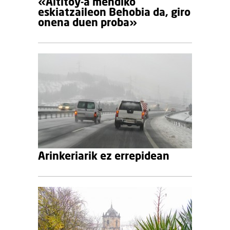
«Altitoy-a mendiko
eskiatzaileon Behobia da, giro
onena duen proba»
Arinkeriarik ez errepidean