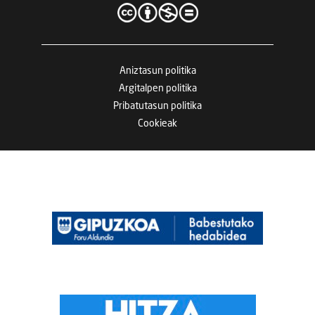
Aniztasun politika
Argitalpen politika
Pribatutasun politika
Cookieak