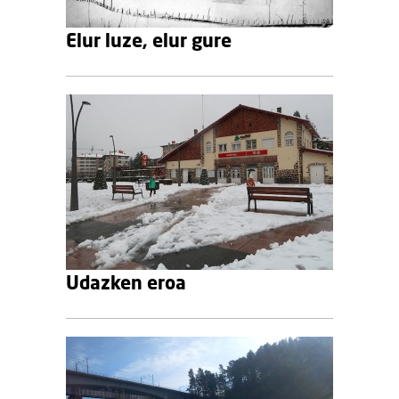
Elur luze, elur gure
Udazken eroa