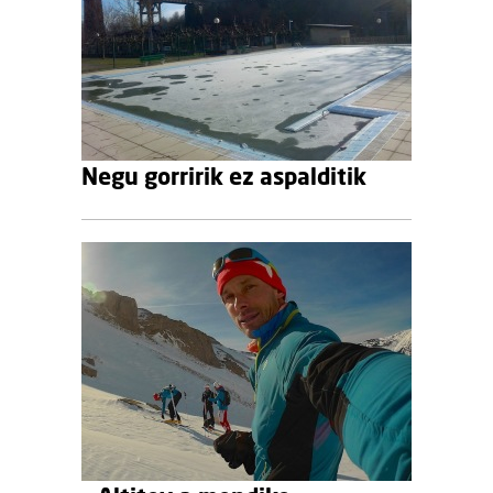
Negu gorririk ez aspalditik