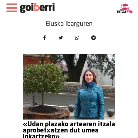
Eluska Ibarguren
«Udan plazako artearen itzala
aprobetxatzen dut umea
lokartzeko»