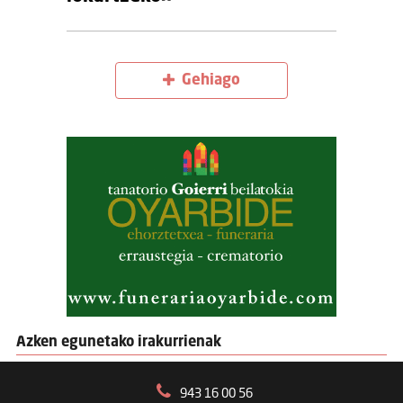
Gehiago
Azken egunetako irakurrienak
943 16 00 56